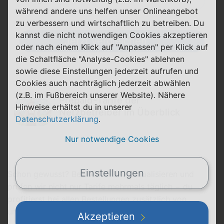
während andere uns helfen unser Onlineangebot
zu verbessern und wirtschaftlich zu betreiben. Du
kannst die nicht notwendigen Cookies akzeptieren
Jetzt vergleichen
oder nach einem Klick auf "Anpassen" per Klick auf
die Schaltfläche "Analyse-Cookies" ablehnen
sowie diese Einstellungen jederzeit aufrufen und
Cookies auch nachträglich jederzeit abwählen
(z.B. im Fußbereich unserer Website). Nähere
Prepaid-Tarife der
Hinweise erhältst du in unserer
Netzbetreiber im Überblick
Datenschutzerklärung
.
Nur notwendige Cookies
Einstellungen
Schon gewusst? Bei TARIFFUXX aktualisieren und
prüfen wir nicht nur Tarife mehrmals täglich − du
profitierst bei allen Bestellungen zusätzlich von
unserem
Kundenservice
.
Akzeptieren