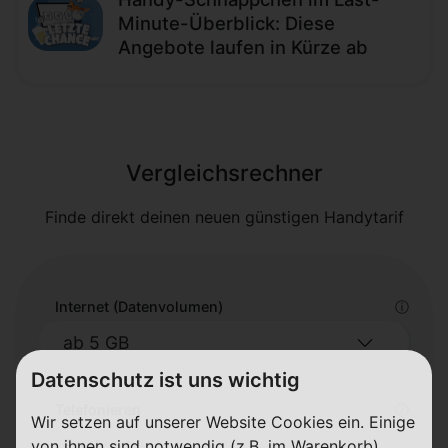
Minute-Überblick: Diese
Angebote laufen in Kürze ab
Vergleichsrechner
Finde direkt deinen neuen günstigen Handytarif
Internet (Datenvolumen)
ⓘ
Datenschutz ist uns wichtig
Telefonieren
ⓘ
Wir setzen auf unserer Website Cookies ein. Einige
von ihnen sind notwendig (z.B. im Warenkorb),