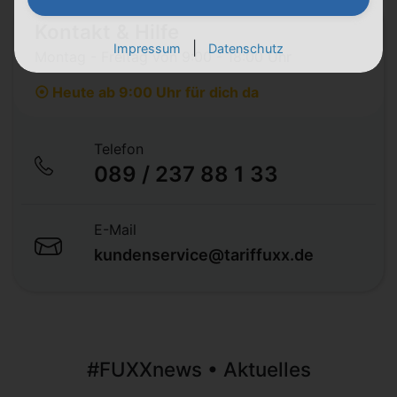
Kontakt & Hilfe
|
Impressum
Datenschutz
Montag - Freitag von 9:00 - 18:00 Uhr
⦿ Heute ab 9:00 Uhr für dich da
Telefon
089 / 237 88 1 33
E-Mail
kundenservice@tariffuxx.de
#FUXXnews • Aktuelles