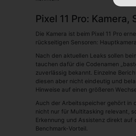
Pixel 11 Pro: Kamera
Die Kamera ist beim Pixel 11 Pro er
rückseitigen Sensoren: Hauptkamera
Nach den aktuellen Leaks sollen be
tauchen dafür die Codenamen „bastet
zuverlässig bekannt. Einzelne Beric
diesen aber nicht eindeutig und bel
Hinweise auf einen größeren Wechse
Auch der Arbeitsspeicher gehört in 
nicht nur für Multitasking relevant
Erkennung und Assistenz direkt auf 
Benchmark-Vorteil.