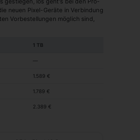
s gestiegen, los geht's bei den Pro-
 die neuen Pixel-Geräte in Verbindung
ten Vorbestellungen möglich sind,
1 TB
—
1.589 €
1.789 €
2.389 €