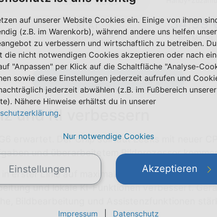
Handy-Zuzahl
max. 300 Mbit/s
etzen auf unserer Website Cookies ein. Einige von ihnen sin
34,99 
FLAT
ndig (z.B. im Warenkorb), während andere uns helfen unser
Telefon & SMS
pro Monat
eangebot zu verbessern und wirtschaftlich zu betreiben. Du
t die nicht notwendigen Cookies akzeptieren oder nach ei
 auf "Anpassen" per Klick auf die Schaltfläche "Analyse-Coo
nen sowie diese Einstellungen jederzeit aufrufen und Cooki
Weitere Tarife anzeigen
nachträglich jederzeit abwählen (z.B. im Fußbereich unserer
te). Nähere Hinweise erhältst du in unserer
enz und KI verbessern
schutzerklärung
.
Nur notwendige Cookies
 G6 erwartet. Der Chip soll laut Leaks mit neuer 
gaben und überarbeitetem Bildprozessor komme
Akzeptieren
Einstellungen
in erster Linie auf maximale Benchmark-Werte ausg
arbeitung und lokale KI-Funktionen verbessert. Ge
he, Bildbearbeitung und Assistenzfunktionen stär
Impressum
|
Datenschutz