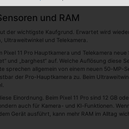
, Sensoren und RAM
neut der wichtigste Kaufgrund. Erwartet wird wied
, Ultraweitwinkel und Telekamera.
im Pixel 11 Pro Hauptkamera und Telekamera neue
“ und „barghest“ auf. Welche Auflösung diese Se
hte sprechen allgemein von einem neuen 50-MP-Sen
astbar der Pro-Hauptkamera zu. Beim Ultraweitwink
l.
diese Einordnung. Beim Pixel 11 Pro sind 12 GB od
, sondern auch für Kamera- und KI-Funktionen. We
dem Gerät ausführt, kann mehr RAM im Alltag wicht