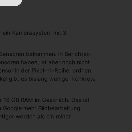
er ein Kamerasystem mit 3
 Sensoren bekommen. In Berichten
nsoren haben, ist aber noch nicht
sor in der Pixel-11-Reihe, ordnen
el gibt es bislang weniger konkrete
er 16 GB RAM im Gespräch. Das ist
nn Google mehr Bildbearbeitung,
iger werden als ein reiner