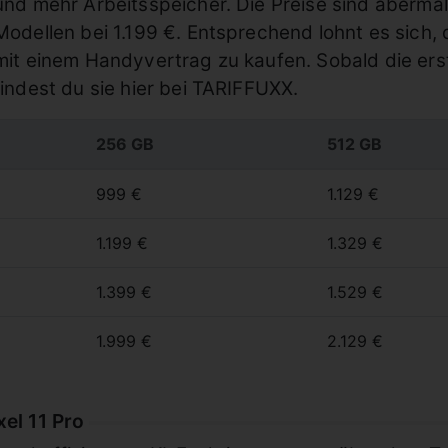
und mehr Arbeitsspeicher. Die Preise sind abermal
Modellen bei 1.199 €. Entsprechend lohnt es sich,
mit einem Handyvertrag zu kaufen. Sobald die ers
findest du sie hier bei TARIFFUXX.
256 GB
512 GB
999 €
1.129 €
1.199 €
1.329 €
1.399 €
1.529 €
1.999 €
2.129 €
el 11 Pro