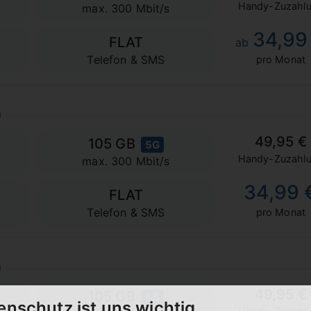
Handy-Zuzahl
max. 300 Mbit/s
34,99
FLAT
ab
Telefon & SMS
pro Monat
49,95 €
105 GB
5G
Handy-Zuzahl
max. 300 Mbit/s
34,99 
FLAT
Telefon & SMS
pro Monat
49,95 €
105 GB
5G
enschutz ist uns wichtig