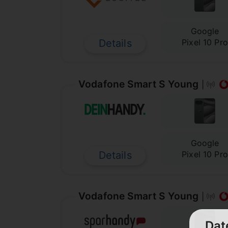
Google
Details
Pixel 10 Pro
Vodafone Smart S Young
|
Google
Details
Pixel 10 Pro
Vodafone Smart S Young
|
Dat