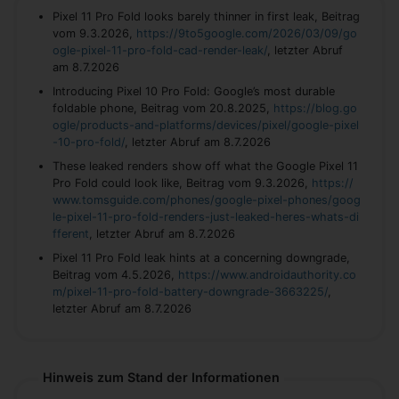
Pixel 11 Pro Fold looks barely thinner in first leak, Beitrag
vom 9.3.2026,
https://9to5google.com/2026/03/09/go
ogle-pixel-11-pro-fold-cad-render-leak/
, letzter Abruf
am 8.7.2026
Introducing Pixel 10 Pro Fold: Google’s most durable
foldable phone, Beitrag vom 20.8.2025,
https://blog.go
ogle/products-and-platforms/devices/pixel/google-pixel
-10-pro-fold/
, letzter Abruf am 8.7.2026
These leaked renders show off what the Google Pixel 11
Pro Fold could look like, Beitrag vom 9.3.2026,
https://
www.tomsguide.com/phones/google-pixel-phones/goog
le-pixel-11-pro-fold-renders-just-leaked-heres-whats-di
fferent
, letzter Abruf am 8.7.2026
Pixel 11 Pro Fold leak hints at a concerning downgrade,
Beitrag vom 4.5.2026,
https://www.androidauthority.co
m/pixel-11-pro-fold-battery-downgrade-3663225/
,
letzter Abruf am 8.7.2026
Hinweis zum Stand der Informationen