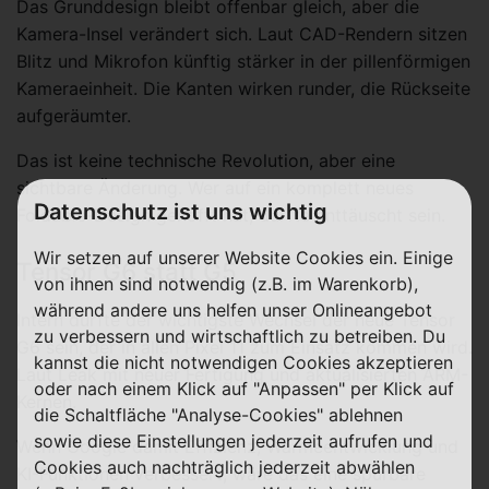
Das Grunddesign bleibt offenbar gleich, aber die
Kamera-Insel verändert sich. Laut CAD-Rendern sitzen
Blitz und Mikrofon künftig stärker in der pillenförmigen
Kameraeinheit. Die Kanten wirken runder, die Rückseite
aufgeräumter.
Das ist keine technische Revolution, aber eine
sichtbare Änderung. Wer auf ein komplett neues
Datenschutz ist uns wichtig
Foldable-Design gehofft hat, dürfte enttäuscht sein.
Wir setzen auf unserer Website Cookies ein. Einige
Tensor G6 statt G5
von ihnen sind notwendig (z.B. im Warenkorb),
während andere uns helfen unser Onlineangebot
Intern dürfte der wichtigste Wechsel der neue Tensor
zu verbessern und wirtschaftlich zu betreiben. Du
G6 sein, der in allen Pixel 11 zum Einsatz kommen wird.
kannst die nicht notwendigen Cookies akzeptieren
Laut Leak mit neuer Fertigung und aktualisierten ARM-
oder nach einem Klick auf "Anpassen" per Klick auf
Kernen.
die Schaltfläche "Analyse-Cookies" ablehnen
sowie diese Einstellungen jederzeit aufrufen und
Wenn Google damit Effizienz, Wärmeentwicklung und
Cookies auch nachträglich jederzeit abwählen
KI-Funktionen verbessert, wäre das eine spürbare