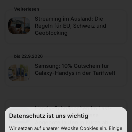
Weiterlesen
Streaming im Ausland: Die
Regeln für EU, Schweiz und
Geoblocking
bis 22.9.2026
Samsung: 10% Gutschein für
Galaxy-Handys in der Tarifwelt
Handy-Schnäppchen im Last-
Minute-Überblick: Diese
Datenschutz ist uns wichtig
Angebote laufen in Kürze ab
Wir setzen auf unserer Website Cookies ein. Einige