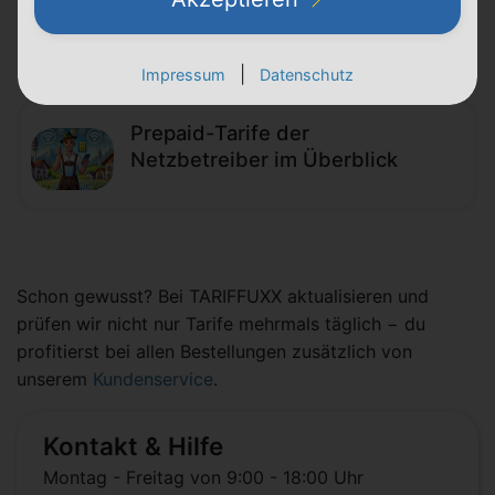
Jetzt vergleichen
|
Impressum
Datenschutz
Prepaid-Tarife der
Netzbetreiber im Überblick
Schon gewusst? Bei TARIFFUXX aktualisieren und
prüfen wir nicht nur Tarife mehrmals täglich − du
profitierst bei allen Bestellungen zusätzlich von
unserem
Kundenservice
.
Kontakt & Hilfe
Montag - Freitag von 9:00 - 18:00 Uhr