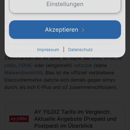
Einstellungen
Handytarife von o2: Das bietet der
Akzeptieren
Netzbetreiber selbst
Die Hauptmarke der Telefónica Deutschland ist o2 −
|
Impressum
Datenschutz
der Netzbetreiber hat seine seine Finger aber auch bei
Zweitmarken mit im Spiel, so bspw. bei
Blau
,
Ortel
,
ay
yildiz
,
FONIC
oder (eingestellt)
netzclub
(siehe
Markenübersicht
). Blau ist die offiziell verbliebene
Discountermarke (setzte sich damals gegen simyo
durch, als sich E-Plus und o2 zusammenschlossen).
AY YILDIZ Tarife im Vergleich:
Aktuelle Angebote (Prepaid und
Postpaid) im Überblick