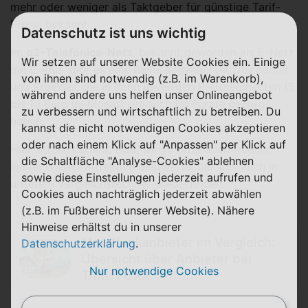
mehr oder weniger als Taktgeber für günstige Tarif-
Preise bekannt.
Datenschutz ist uns wichtig
Im
o2-Telefónica-Netz
, bekannt geworden als E-Netz
Wir setzen auf unserer Website Cookies ein. Einige
mit E-Plus, gibt es eine Reihe sogenannter Discounter
von ihnen sind notwendig (z.B. im Warenkorb),
und Provider, die in ihren jeweiligen Preissegmenten (5
während andere uns helfen unser Onlineangebot
bis 10 Euro im Monat) preislich für Furore gesorgt
zu verbessern und wirtschaftlich zu betreiben. Du
haben.
kannst die nicht notwendigen Cookies akzeptieren
oder nach einem Klick auf "Anpassen" per Klick auf
Hier setzen Lebara, Blau, simyo oder auch freenet
die Schaltfläche "Analyse-Cookies" ablehnen
immer wieder attraktive Bestwerte, die sich auch in
sowie diese Einstellungen jederzeit aufrufen und
unserem Vergleichsrechner wiederfinden.
Cookies auch nachträglich jederzeit abwählen
(z.B. im Fußbereich unserer Website). Nähere
Hinweise erhältst du in unserer
Mobilfunkanbieter im Vergleich:
Datenschutzerklärung
.
Übersicht über Anbieter bei
Nur notwendige Cookies
TARIFFUXX