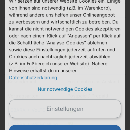
Wir setzen auf unserer Website Cookies ein. Einige
von ihnen sind notwendig (z.B. im Warenkorb),
Allnet-Flat
✅
während andere uns helfen unser Onlineangebot
zu verbessern und wirtschaftlich zu betreiben. Du
SMS-Flat
✅
kannst die nicht notwendigen Cookies akzeptieren
oder nach einem Klick auf "Anpassen" per Klick auf
Netz
Telefónica
die Schaltfläche "Analyse-Cookies" ablehnen
sowie diese Einstellungen jederzeit aufrufen und
LEBARA + 5G
✅
Cookies auch nachträglich jederzeit abwählen
(z.B. im Fußbereich unserer Website). Nähere
Geschwindigkeit
max. 50 Mbit/s
Hinweise erhältst du in unserer
Datenschutzerklärung
.
Besonderheit
Freiminuten
ins
Ausland
Nur notwendige Cookies
Vertragsarten
Postpaid / Prepaid
Einstellungen
LEBARA + VoLTE
✅
LEBARA + WiFi-Calling
✅