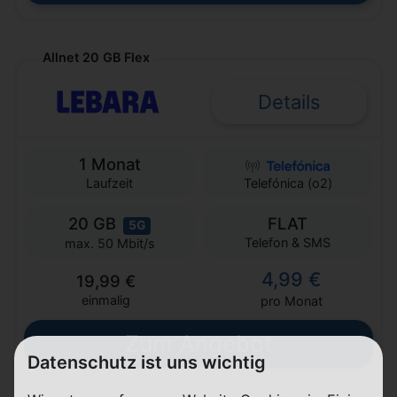
Allnet 20 GB Flex
Details
1 Monat
Laufzeit
Telefónica (o2)
20 GB
FLAT
5G
Telefon & SMS
max. 50 Mbit/s
4,99 €
19,99 €
einmalig
pro Monat
Zum Angebot
Datenschutz ist uns wichtig