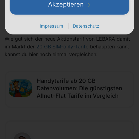
Akzeptieren
LEBARA + eSIM
✅
|
Impressum
Datenschutz
Wie gut sich der neue Aktionstarif von LEBARA damit
im Markt der
20 GB SIM-only-Tarife
behaupten kann,
kannst du hier noch einmal vergleichen:
Handytarife ab 20 GB
Datenvolumen: Die günstigsten
Allnet-Flat Tarife im Vergleich