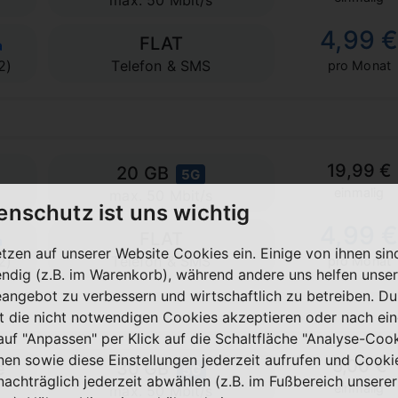
max. 50 Mbit/s
4,99 
FLAT
2)
Telefon & SMS
pro Monat
19,99 €
20 GB
5G
einmalig
max. 50 Mbit/s
enschutz ist uns wichtig
4,99 
FLAT
etzen auf unserer Website Cookies ein. Einige von ihnen sin
2)
Telefon & SMS
pro Monat
ndig (z.B. im Warenkorb), während andere uns helfen unser
eangebot zu verbessern und wirtschaftlich zu betreiben. Du
t die nicht notwendigen Cookies akzeptieren oder nach ei
 auf "Anpassen" per Klick auf die Schaltfläche "Analyse-Coo
nen sowie diese Einstellungen jederzeit aufrufen und Cooki
5,00 €
e
30 GB
5G
nachträglich jederzeit abwählen (z.B. im Fußbereich unserer
einmalig
max. 50 Mbit/s