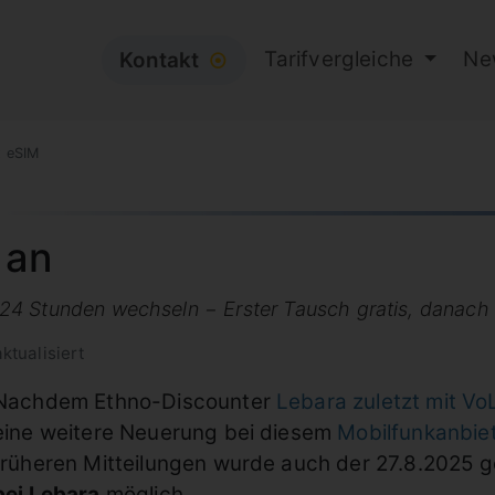
Tarifvergleiche
Ne
Kontakt
⦿
t eSIM
 an
4 Stunden wechseln − Erster Tausch gratis, danach 
ktualisiert
Nachdem Ethno-Discounter
Lebara zuletzt mit Vo
eine weitere Neuerung bei diesem
Mobilfunkanbie
früheren Mitteilungen wurde auch der 27.8.2025 ge
bei Lebara
möglich.