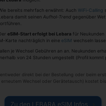
Wie bereits mehrfach erwähnt: Auch
WiFi-Calling
s
Lebara damit seinen
Aufhol-Trend
gegenüber Wet
fortführen.
Der
eSIM-Start erfolgt bei Lebara
für Neukunden d
-Karte nachträglich in eine
eSIM
wechseln lasse
fallen je Wechsel Gebühren an an. Neukunden erhal
rhalb von 24 Stunden umgestellt (Profil kommt p
entweder direkt bei der Bestellung oder beim ers
i erneutem Wechsel oder Gerätetausch) kostet bis
Zu den LEBARA eSIM Infos