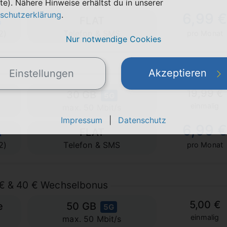
te). Nähere Hinweise erhältst du in unserer
schutzerklärung
.
6,99 
FLAT
2)
Telefon & SMS
pro Monat
Nur notwendige Cookies
Akzeptieren
Einstellungen
19,99 €
30 GB
5G
einmalig
max. 50 Mbit/s
Impressum
|
Datenschutz
6,99 
FLAT
2)
Telefon & SMS
pro Monat
9€ & 40 € Wechselbonus
5,00 €
e
50 GB
5G
einmalig
max. 50 Mbit/s