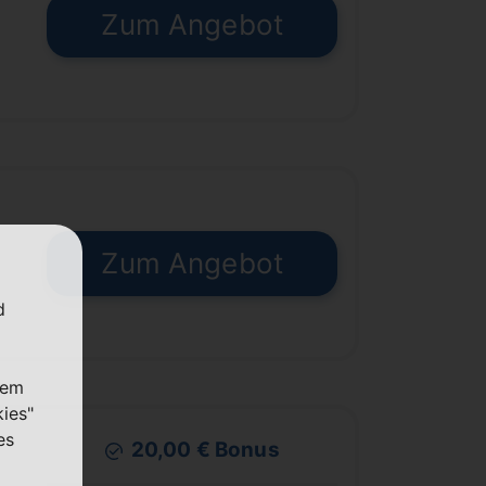
Zum Angebot
€
Zum Angebot
€
d
nem
kies"
es
20,00 € Bonus