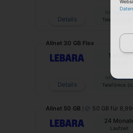
Websi
Daten
Details
Telefónica (o
Allnet 30 GB Flex
1 Monat
Laufzeit
Details
Telefónica (o
Allnet 50 GB
50 GB für 8,9
|
24 Monat
Laufzeit