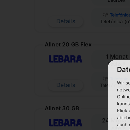
Laufzeit
Details
Telefónica (o
Allnet 20 GB Flex
1 Monat
Laufzeit
Dat
Wir s
Details
Telefónica (o
notwe
Onlin
kanns
Allnet 30 GB
Klick
ableh
24 Monat
auch 
Laufzeit