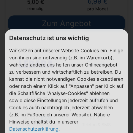
6,99 €
5,00 €
einmalig
pro Monat
Zum Angebot
Datenschutz ist uns wichtig
Allnet 30 GB Flex
Wir setzen auf unserer Website Cookies ein. Einige
von ihnen sind notwendig (z.B. im Warenkorb),
Details
während andere uns helfen unser Onlineangebot
zu verbessern und wirtschaftlich zu betreiben. Du
kannst die nicht notwendigen Cookies akzeptieren
10,00 € Bonus
oder nach einem Klick auf "Anpassen" per Klick auf
die Schaltfläche "Analyse-Cookies" ablehnen
1 Monat
sowie diese Einstellungen jederzeit aufrufen und
Laufzeit
Telefónica (o2)
Cookies auch nachträglich jederzeit abwählen
(z.B. im Fußbereich unserer Website). Nähere
30 GB
FLAT
5G
Hinweise erhältst du in unserer
Telefon & SMS
max. 50 Mbit/s
Datenschutzerklärung
.