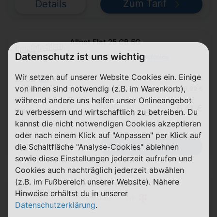
Zum Tarif
Details
Allnet Flat 25 GB 5G
Datenschutz ist uns wichtig
24 Monate
Wir setzen auf unserer Website Cookies ein. Einige
Pro Monat
5,99 €
25 GB
5G
von ihnen sind notwendig (z.B. im Warenkorb),
Einmalig
9,99 €
50 Mbit/s max.
während andere uns helfen unser Onlineangebot
Durchschnitt
6,41 €
Telefon-Flat
zu verbessern und wirtschaftlich zu betreiben. Du
p. Monat
SMS-Flat
kannst die nicht notwendigen Cookies akzeptieren
oder nach einem Klick auf "Anpassen" per Klick auf
Zum Tarif
Details
die Schaltfläche "Analyse-Cookies" ablehnen
sowie diese Einstellungen jederzeit aufrufen und
Cookies auch nachträglich jederzeit abwählen
(z.B. im Fußbereich unserer Website). Nähere
Prepaid Jahrespaket
Hinweise erhältst du in unserer
12 Monate
Datenschutzerklärung
.