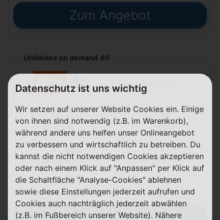
Zum Angebot
Unlimited on demand 40
Details
Datenschutz ist uns wichtig
Wir setzen auf unserer Website Cookies ein. Einige
24 Monate
von ihnen sind notwendig (z.B. im Warenkorb),
Laufzeit
1&1
während andere uns helfen unser Onlineangebot
zu verbessern und wirtschaftlich zu betreiben. Du
FLAT
FLAT
5G
kannst die nicht notwendigen Cookies akzeptieren
Telefon & SMS
max. 50 Mbit/s
oder nach einem Klick auf "Anpassen" per Klick auf
18,99 €
die Schaltfläche "Analyse-Cookies" ablehnen
0,00 €
sowie diese Einstellungen jederzeit aufrufen und
einmalig
pro Monat
Cookies auch nachträglich jederzeit abwählen
Zum Angebot
(z.B. im Fußbereich unserer Website). Nähere