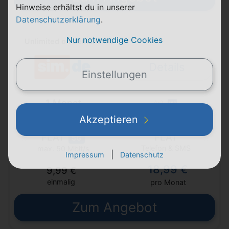
Hinweise erhältst du in unserer
Datenschutzerklärung
.
Nur notwendige Cookies
Unlimited on demand 40
Details
Einstellungen
1 Monat
Laufzeit
1&1
Akzeptieren
FLAT
FLAT
5G
Telefon & SMS
max. 50 Mbit/s
|
Impressum
Datenschutz
18,99 €
9,99 €
einmalig
pro Monat
Zum Angebot