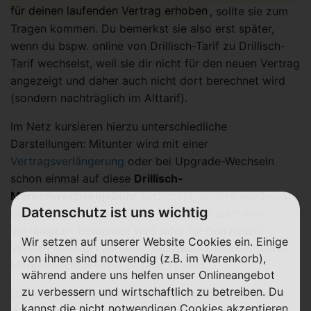
für deinen laufenden Vertrag erhoben
, sollte sie zum
Tragen kommen. Du bemerkst sie also erst später,
wenn du bspw. online von Drillisch-Tarif zu Drillisch-
Tarif wechselst, weil sie dir nicht für den neuen Vertrag
angezeigt und daher auch nicht dort berechnet wird
(sondern nachträglich im Alttarif).
Im Netz kursieren hierzu unterschiedliche
Darstellungen: Mitunter wird mit einer
Vertragsverlängerung
oder bei Upgrade-Wechseln
schon einmal auf diese
Drillisch-
Markenwechselgebühr
verzichtet, andere wiederum
Datenschutz ist uns wichtig
berichten, dass bei Laufzeit-Verträgen auch eine
Vorfälligkeit berechnet wird oder für den neuen
Wir setzen auf unserer Website Cookies ein. Einige
Vertrag dann ein zur Anschlussgebühr umetikettierter
von ihnen sind notwendig (z.B. im Warenkorb),
Markenwechsel-Preis angesetzt wird.
während andere uns helfen unser Onlineangebot
zu verbessern und wirtschaftlich zu betreiben. Du
Das alles wäre aber Kunden-individuell und ist durch
kannst die nicht notwendigen Cookies akzeptieren
deine persönliche Vertragskonstellation bzw. dein