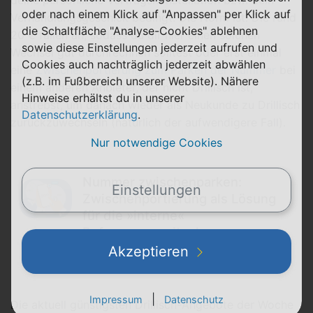
oder nach einem Klick auf "Anpassen" per Klick auf
Verhandlungsgeschick bedingt. Die Norm ist: Die rund
die Schaltfläche "Analyse-Cookies" ablehnen
20 € fallen an, sodass du dir hier einen solchen
sowie diese Einstellungen jederzeit aufrufen und
Wechsel gut durchrechnen solltest oder erst einmal
Cookies auch nachträglich jederzeit abwählen
eine
Zwischenportierung zum Parken der Nummer
bei
(z.B. im Fußbereich unserer Website). Nähere
einem anderen Anbieter, der nicht Drillisch ist,
Hinweise erhältst du in unserer
anstrebst, um danach wieder als Neukunde zu Drillisch
Datenschutzerklärung
.
zurückzuwechseln (natürlich der aufwendigere Fall).
Nur notwendige Cookies
Nummer zwischenparken:
Einstellungen
Zwischenportierung als Lösung
für die »interne«
Rufnummernmitnahme
Akzeptieren
|
Impressum
Datenschutz
Die aktuell günstigsten Drillisch-Angebote der Woche