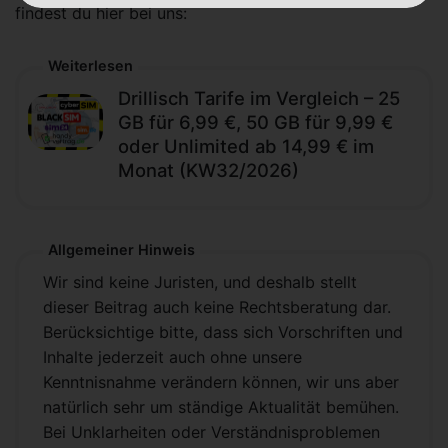
findest du hier bei uns:
Weiterlesen
Drillisch Tarife im Vergleich – 25
GB für 6,99 €, 50 GB für 9,99 €
oder Unlimited ab 14,99 € im
Monat (KW32/2026)
Allgemeiner Hinweis
Wir sind keine Juristen, und deshalb stellt
dieser Beitrag auch keine Rechtsberatung dar.
Berücksichtige bitte, dass sich Vorschriften und
Inhalte jederzeit auch ohne unsere
Kenntnisnahme verändern können, wir uns aber
natürlich sehr um ständige Aktualität bemühen.
Bei Unklarheiten oder Verständnisproblemen