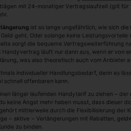
rägen mit 24-monatiger Vertragslaufzeit (gilt für 
hr.
rlängerung
ist so lange ungefährlich, wie sich die
s Geld geht. Oder solange keine Leistungsvorteil
its sorgt die bequeme Vertragsweiterführung nat
 Handyvertrag läuft nur dann aus, wenn er von ei
rklärung, was also theoretisch auch vom Anbieter 
oftmals individueller Handlungsbedarf, denn es läs
l schnell offenbaren kann.
n einen länger laufenden Handytarif zu ziehen − de
m du keine Angst mehr haben musst, dass dieser d
gehört mittlerweile durch die Flexibilisierung der
ige − aktive − Verlängerungen mit Rabatten, geld
 Kunde zu binden.