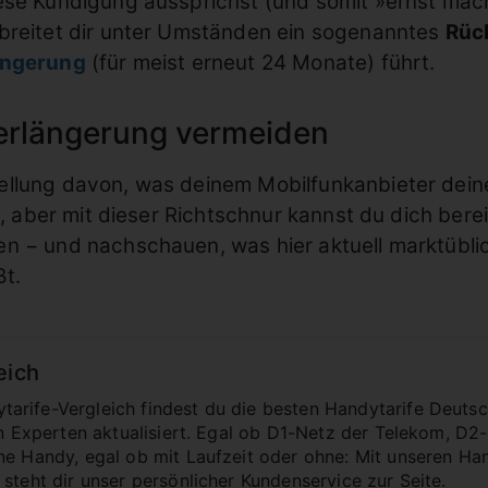
ese Kündigung aussprichst (und somit »ernst mach
rbreitet dir unter Umständen ein sogenanntes
Rüc
ängerung
(für meist erneut 24 Monate) führt.
erlängerung vermeiden
llung davon, was deinem Mobilfunkanbieter deine 
d, aber mit dieser Richtschnur kannst du dich bere
n − und nachschauen, was hier aktuell marktübli
ßt.
eich
rife-Vergleich findest du die besten Handytarife Deutsc
von Experten aktualisiert. Egal ob D1-Netz der Telekom, D
ne Handy, egal ob mit Laufzeit oder ohne: Mit unseren Ha
steht dir unser persönlicher Kundenservice zur Seite.