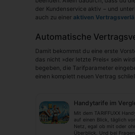
beenden. Allein dadurch, dass du di
der Kundenservice aktiv − und unte
auch zu einer
aktiven Vertragsverl
Automatische Vertragsv
Damit bekommst du eine erste Vorste
das nicht »der letzte Preis« sein wir
begeben, die Tarifparameter eingebe
einen komplett neuen Vertrag schlie
Handytarife im Vergl
Mit dem TARIFFUXX Handyta
auf einen Blick, täglich 
Netz, egal ob mit oder oh
Überblick. Und bei Fragen 