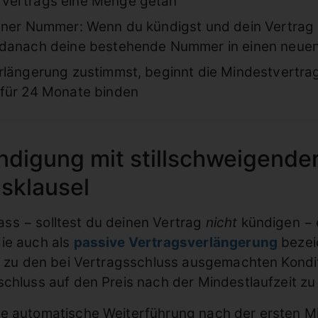
 Vertrags eine Menge getan
einer Nummer: Wenn du kündigst und dein Vertrag
 danach deine bestehende Nummer in einen neuen
rlängerung zustimmst, beginnt die Mindestvertra
 für 24 Monate binden
ndigung mit stillschweigende
sklausel
 dass − solltest du deinen Vertrag
nicht
kündigen − 
die auch als
passive Vertragsverlängerung
bezeic
rd zu den bei Vertragsschluss ausgemachten Kondit
schluss auf den Preis nach der Mindestlaufzeit zu
se automatische Weiterführung
nach der ersten Mi