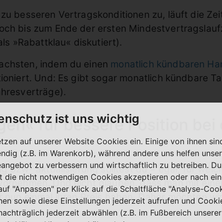
zu besseren Vertragskonditionen zu, läuft die Ze
noch bis zum Ende der ersten Mindestvertragslauf
als »Rabattklau« diskutiert).
achsten, indem du einen
monatlich kündbaren Han
ioniert. Und: Es gibt sogar monatlich kündbare Ta
ahresverträge).
enschutz ist uns wichtig
en« für bessere Position bei 
g
etzen auf unserer Website Cookies ein. Einige von ihnen sin
ndig (z.B. im Warenkorb), während andere uns helfen unser
eangebot zu verbessern und wirtschaftlich zu betreiben. Du
ng bzw- aktualisierung solltest du − egal, für wel
t die nicht notwendigen Cookies akzeptieren oder nach ei
vornehmen. Und nicht glauben, dass man mit eine
 auf "Anpassen" per Klick auf die Schaltfläche "Analyse-Coo
r nun einmal ihren Preis haben. Daher möchten wi
nen sowie diese Einstellungen jederzeit aufrufen und Cooki
nachträglich jederzeit abwählen (z.B. im Fußbereich unserer