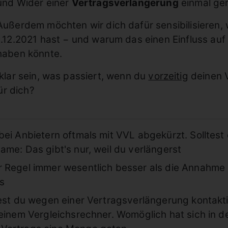
und Wider einer
Vertragsverlängerung
einmal gen
Außerdem möchten wir dich dafür sensibilisieren,
1.12.2021 hast − und warum das einen Einfluss au
haben könnte.
 klar sein, was passiert, wenn du
vorzeitig
deinen V
ür dich?
bei Anbietern oftmals mit VVL abgekürzt. Solltes
me: Das gibt's nur, weil du verlängerst
 Regel immer wesentlich besser als die Annahme 
s
est du wegen einer Vertragsverlängerung kontakti
einem Vergleichsrechner. Womöglich hat sich in de