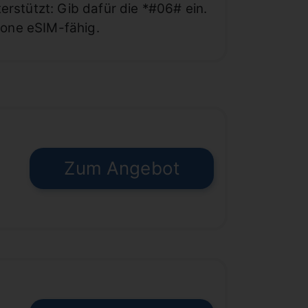
rstützt: Gib dafür die *#06# ein.
hone eSIM-fähig.
Zum Angebot