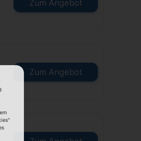
Zum Angebot
€
Zum Angebot
€
d
nem
kies"
es