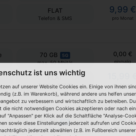
9,99 
FLAT
Telefon & SMS
pro Monat
0,00 €
e
70 GB
5G
einmalig
max. 50 Mbit/s
enschutz ist uns wichtig
15,99 
FLAT
Telefon & SMS
pro Monat
etzen auf unserer Website Cookies ein. Einige von ihnen sin
ndig (z.B. im Warenkorb), während andere uns helfen unser
eangebot zu verbessern und wirtschaftlich zu betreiben. Du
t die nicht notwendigen Cookies akzeptieren oder nach ei
 auf "Anpassen" per Klick auf die Schaltfläche "Analyse-Coo
9,99 €
70 GB
5G
nen sowie diese Einstellungen jederzeit aufrufen und Cooki
einmalig
max. 50 Mbit/s
nachträglich jederzeit abwählen (z.B. im Fußbereich unserer