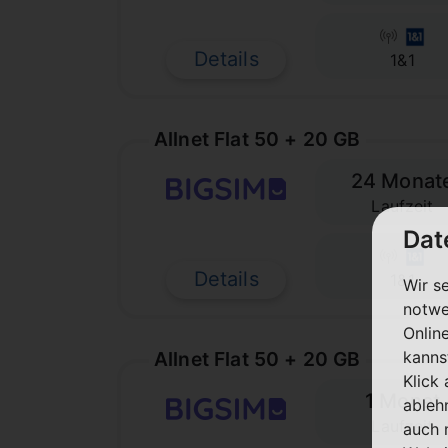
Details
1&1
Allnet Flat 50 + 20 GB
24 Monat
Laufzeit
Dat
Details
1&1
Wir s
notwe
Onlin
Allnet Flat 50 + 20 GB
kanns
Klick
1 Monat
ableh
Laufzeit
auch 