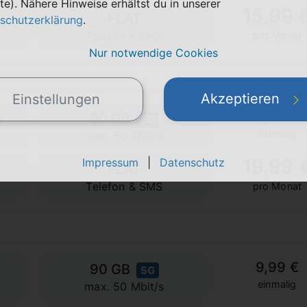
te). Nähere Hinweise erhältst du in unserer
15,99 
FLAT
schutzerklärung
.
Telefon & SMS
pro Monat
Nur notwendige Cookies
Akzeptieren
Einstellungen
0,00 €
e
90 GB
5G
einmalig
max. 50 Mbit/s
19,99 
Impressum
|
Datenschutz
FLAT
Telefon & SMS
pro Monat
9,99 €
90 GB
5G
einmalig
max. 50 Mbit/s