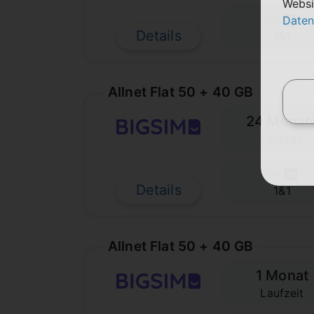
Websi
Daten
Details
1&1
Allnet Flat 50 + 40 GB
24 Monat
Laufzeit
Details
1&1
Allnet Flat 50 + 40 GB
1 Monat
Laufzeit