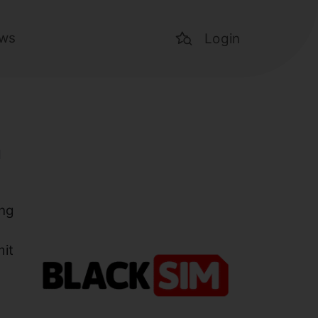
ws
Login
h
ang
mit