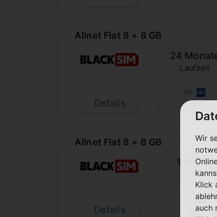
Allnet Flat 8 + 8 GB
24 Monat
Laufzeit
Details
1&1
Dat
Wir s
Allnet Flat 8 + 8 GB
notwe
1 Monat
Onlin
kanns
Laufzeit
Klick
ableh
auch 
Details
1&1