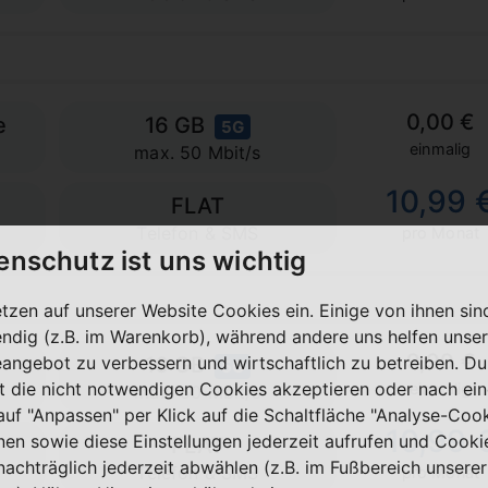
0,00 €
e
16 GB
5G
einmalig
max. 50 Mbit/s
10,99 
FLAT
Telefon & SMS
pro Monat
enschutz ist uns wichtig
etzen auf unserer Website Cookies ein. Einige von ihnen sin
ndig (z.B. im Warenkorb), während andere uns helfen unser
9,99 €
eangebot zu verbessern und wirtschaftlich zu betreiben. Du
16 GB
5G
t die nicht notwendigen Cookies akzeptieren oder nach ei
einmalig
max. 50 Mbit/s
 auf "Anpassen" per Klick auf die Schaltfläche "Analyse-Coo
10,99 
nen sowie diese Einstellungen jederzeit aufrufen und Cooki
FLAT
nachträglich jederzeit abwählen (z.B. im Fußbereich unserer
Telefon & SMS
pro Monat