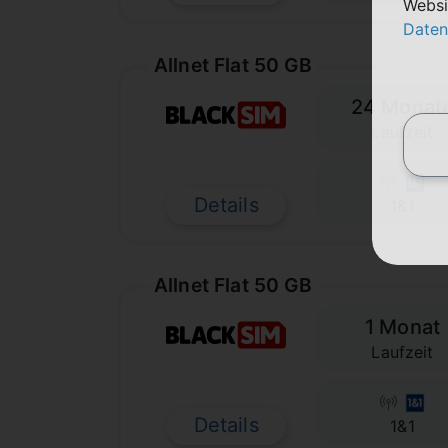
Websi
Daten
Allnet Flat 50 GB
24 Monat
Laufzeit
Details
1&1
Allnet Flat 50 GB
1 Monat
Laufzeit
Details
1&1