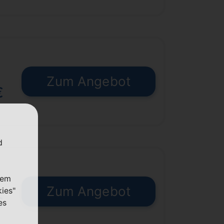
Zum Angebot
€
d
nem
Zum Angebot
kies"
€
es