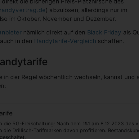
direkt die bisherigen Preis-Platzhirsche des
handyvertrag.de
) abzulösen, allerdings nur im
 also im Oktober, November und Dezember.
anbieter
nämlich direkt auf den
Black Friday
als Qu
 auch in den
Handytarife-Vergleich
schaffen.
andytarife
ie in der Regel wöchentlich wechseln, kannst und s
en:
arife
lten die 5G-Freischaltung: Nach dem 1&1 am 8.12.2023 das 
h die Drillisch-Tarifmarken davon profitieren. Bestandsk
geschaltet.