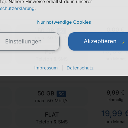
te). Nähere Hinweise erhältst du in unserer
schutzerklärung
.
Nur notwendige Cookies
0,00 €
e
50 GB
5G
einmalig
max. 50 Mbit/s
Akzeptieren
Einstellungen
19,99 
FLAT
Telefon & SMS
pro Monat
Impressum
|
Datenschutz
9,99 €
50 GB
5G
einmalig
max. 50 Mbit/s
19,99 
FLAT
Telefon & SMS
pro Monat