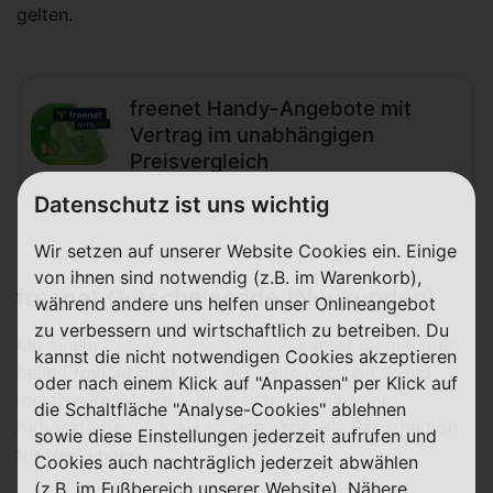
gelten.
freenet Handy-Angebote mit
Vertrag im unabhängigen
Preisvergleich
Datenschutz ist uns wichtig
Wir setzen auf unserer Website Cookies ein. Einige
von ihnen sind notwendig (z.B. im Warenkorb),
freenet Gutscheincode (Neukunden)
während andere uns helfen unser Onlineangebot
zu verbessern und wirtschaftlich zu betreiben. Du
Mit einem
freenet Gutscheincode
kannst du mitunter
kannst die nicht notwendigen Cookies akzeptieren
beim Provider direkt auf der Seite noch ein wenig
oder nach einem Klick auf "Anpassen" per Klick auf
mehr sparen. Meist lohnen sich aber einzelne
die Schaltfläche "Analyse-Cookies" ablehnen
Aktionstarife mehr als so eine generelle Rabattaktion
sowie diese Einstellungen jederzeit aufrufen und
für Neukunden.
Cookies auch nachträglich jederzeit abwählen
(z.B. im Fußbereich unserer Website). Nähere