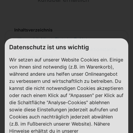
Inhaltsverzeichnis
Klarmobil Allnet-Flats im D-Netz
Datenschutz ist uns wichtig
Aktuelle Klarmobil Angebote & Aktionstarife
im August 2026
Wir setzen auf unserer Website Cookies ein. Einige
Klarmobil Tarife im Vergleich
von ihnen sind notwendig (z.B. im Warenkorb),
während andere uns helfen unser Onlineangebot
Klarmobil Allnet-Flat Angebote im Fokus
zu verbessern und wirtschaftlich zu betreiben. Du
Klarmobil Untermarken: crash und Happy
kannst die nicht notwendigen Cookies akzeptieren
SIM
oder nach einem Klick auf "Anpassen" per Klick auf
Rufnummernmitnahme bei Klarmobil
die Schaltfläche "Analyse-Cookies" ablehnen
Klarmobil Handy-Deals mit Vertrag
sowie diese Einstellungen jederzeit aufrufen und
Klarmobil: Tarife im D-Netz
Cookies auch nachträglich jederzeit abwählen
(z.B. im Fußbereich unserer Website). Nähere
Hinweise erhältst du in unserer