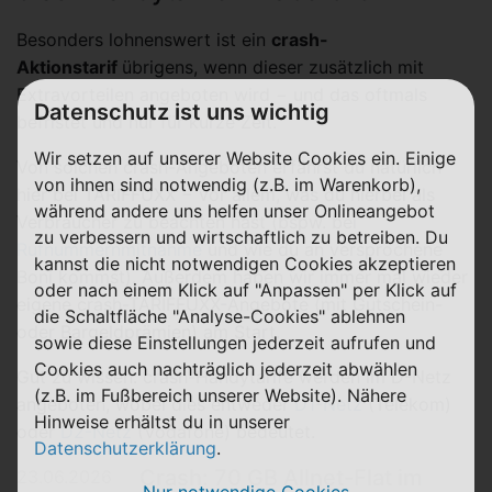
Besonders lohnenswert ist ein
crash-
Aktionstarif
übrigens, wenn dieser zusätzlich mit
Extravorteilen angeboten wird − und das oftmals
Datenschutz ist uns wichtig
befristet und nur für kurze Zeit.
Wir setzen auf unserer Website Cookies ein. Einige
Von solchen crash-Angeboten erfährst du natürlich
von ihnen sind notwendig (z.B. im Warenkorb),
hier bei TARIFFUXX − vor allem, was du hierbei als
während andere uns helfen unser Onlineangebot
Verbraucher zu beachten hast (bspw. bei
zu verbessern und wirtschaftlich zu betreiben. Du
Rufnummernmitnahme
und wie du an versprochene
kannst die nicht notwendigen Cookies akzeptieren
Boni kommst). Außerdem haben wir immer mal wieder
oder nach einem Klick auf "Anpassen" per Klick auf
eigene crash-TARIFFUXX-Angebote (mit Gutschein-
die Schaltfläche "Analyse-Cookies" ablehnen
oder Bargeldprämien) am Start.
sowie diese Einstellungen jederzeit aufrufen und
Cookies auch nachträglich jederzeit abwählen
Gut zu wissen: crash-Handytarife werden im D-Netz
(z.B. im Fußbereich unserer Website). Nähere
angeboten, wobei dies entweder
D1-Netz
(Telekom)
Hinweise erhältst du in unserer
oder
D2-Netz
(Vodafone) bedeutet.
Datenschutzerklärung
.
Crash: 70 GB Allnet-Flat im
23.06.2026
Nur notwendige Cookies