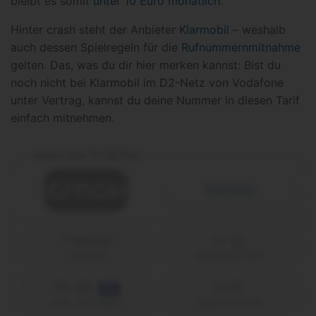
bleibt es somit
unter 10 Euro monatlich
.
Hinter crash steht der Anbieter
Klarmobil
– weshalb
auch dessen Spielregeln für die
Rufnummernmitnahme
gelten. Das, was du dir hier merken kannst: Bist du
noch nicht bei Klarmobil im D2-Netz von Vodafone
unter Vertrag, kannst du deine Nummer in diesen Tarif
einfach mitnehmen.
Allnet-Flat 70 GB Flex
Details
1 Monat
Laufzeit
Vodafone (D2)
70 GB
FLAT
5G
Telefon & SMS
max. 50 Mbit/s