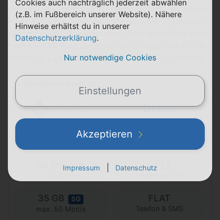
Cookies auch nachträglich jederzeit abwählen
einfacher. Nichtsdestotrotz bleibt natürlich die offene
(z.B. im Fußbereich unserer Website). Nähere
Frage: Brauchst du so viel Datenvolumen überhaupt?
Hinweise erhältst du in unserer
Kommst du mit der Hälfte aus, käme tatsächlich auch
Datenschutzerklärung
.
noch ein 6,99-Euro-Angebot hier infrage. Und mit 24-
Nur notwendige Cookies
monatiger Laufzeit würde es ohnehin noch günstiger.
allmobil Flat Basic 35
Einstellungen
Details
Akzeptieren
50,00 € Bonus
24 Monate
|
Impressum
Datenschutz
Laufzeit
Vodafone (D2)
35 GB
FLAT
5G
Telefon & SMS
max. 50 Mbit/s