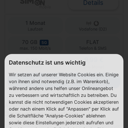
Details
1 Monat
Laufzeit
Vodafone (D2)
70 GB
FLAT
5G
Telefon & SMS
max. 150 Mbit/s
9,99 €
0,00 €
Datenschutz ist uns wichtig
einmalig
pro Monat
Wir setzen auf unserer Website Cookies ein. Einige
Zum Angebot
von ihnen sind notwendig (z.B. im Warenkorb),
während andere uns helfen unser Onlineangebot
zu verbessern und wirtschaftlich zu betreiben. Du
kannst die nicht notwendigen Cookies akzeptieren
Alternativen nur mit weniger
oder nach einem Klick auf "Anpassen" per Klick auf
Datenvolumen günstiger
die Schaltfläche "Analyse-Cookies" ablehnen
sowie diese Einstellungen jederzeit aufrufen und
Das crash-Angebot ist demnach voraussetzungsloser,