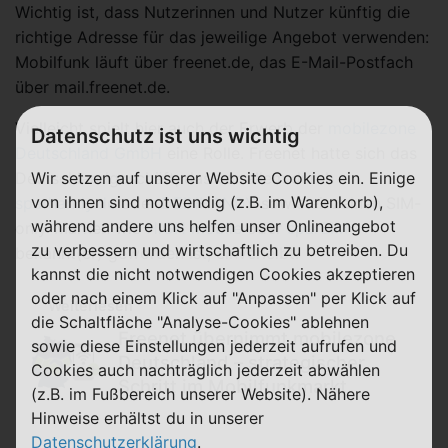
Wichtig ist, dass Nutzerinnen und Nutzer künftig die
richtige Adresse für das jeweilige Angebot verwenden:
Mobilfunk läuft über freenet.de, das E-Mail-Postfach
über mail.freenet.de.
Vielleicht spielt hier auch der Erwerb der
mobilezone
Datenschutz ist uns wichtig
Deutschland GmbH
eine Rolle. Freenet hatte sich das
Wir setzen auf unserer Website Cookies ein. Einige
Deutschlandgeschäft, das vor allem durch
von ihnen sind notwendig (z.B. im Warenkorb),
sparhandy.de
oder
DEINHANDY
sowie einzelnen SIM-
während andere uns helfen unser Onlineangebot
only-Marken wie
HIGH mobile
oder
sparSIM
zu verbessern und wirtschaftlich zu betreiben. Du
bekannt(er) geworden ist, einverleibt.
kannst die nicht notwendigen Cookies akzeptieren
oder nach einem Klick auf "Anpassen" per Klick auf
Weiterlesen
die Schaltfläche "Analyse-Cookies" ablehnen
Freenet übernimmt mobilezone
sowie diese Einstellungen jederzeit aufrufen und
Deutschland – strategischer
Cookies auch nachträglich jederzeit abwählen
Schritt im Mobilfunkmarkt
(z.B. im Fußbereich unserer Website). Nähere
Hinweise erhältst du in unserer
Datenschutzerklärung
.