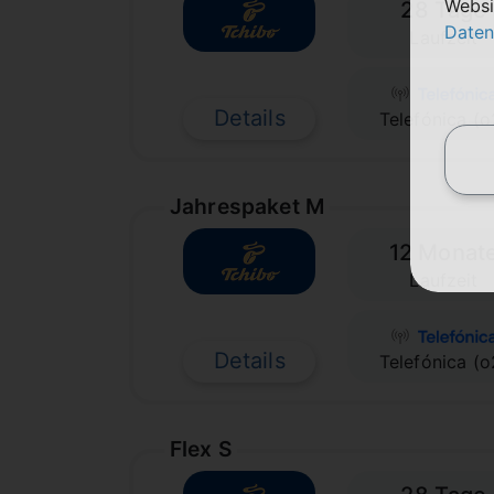
Websi
28 Tage
Daten
Laufzeit
Details
Telefónica (o
Jahrespaket M
12 Monat
Laufzeit
Details
Telefónica (o
Flex S