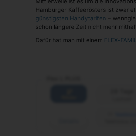
Mittlerweile ist es um die Innovation
Hamburger Kaffeerösters ist zwar et
günstigsten Handytarifen
− wenngle
schon längere Zeit nicht mehr mithal
Dafür hat man mit einem
FLEX-FAMIL
Flex L PLUS
28 Tage
Laufzeit
Details
Telefónica (o