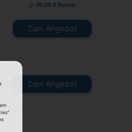
10,00 € Bonus
Zum Angebot
Zum Angebot
d
€
nem
kies"
es