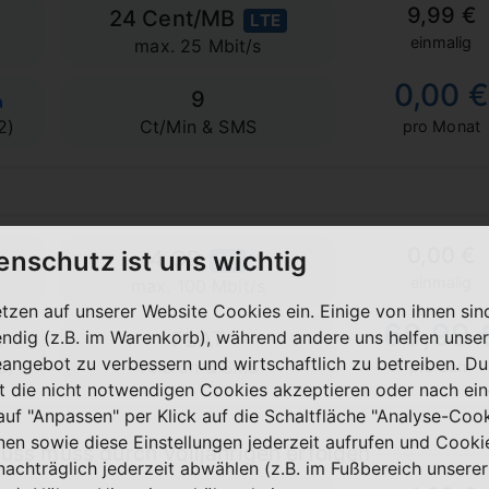
9,99 €
24 Cent/MB
LTE
einmalig
max. 25 Mbit/s
0,00 €
9
2)
Ct/Min & SMS
pro Monat
0,00 €
enschutz ist uns wichtig
e
4 GB
5G
einmalig
max. 100 Mbit/s
etzen auf unserer Website Cookies ein. Einige von ihnen sin
69,99 
ndig (z.B. im Warenkorb), während andere uns helfen unser
FLAT
eangebot zu verbessern und wirtschaftlich zu betreiben. Du
2)
Telefon & SMS
pro Jahr
t die nicht notwendigen Cookies akzeptieren oder nach ei
 auf "Anpassen" per Klick auf die Schaltfläche "Analyse-Coo
nen sowie diese Einstellungen jederzeit aufrufen und Cooki
uss muss durch Volljährigen erfolgen
nachträglich jederzeit abwählen (z.B. im Fußbereich unserer