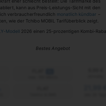
skraft eher schlecht bestellt: Die Tarifmarke des
abliert, kann aus Preis-Leistungs-Sicht mit den
ich verbraucherfreundlich
monatlich kündbar
−
ten, wie der Tchibo MOBIL Tarifüberblick zeigt.
Y-Modell
2026 einen 25-prozentigen Kombi-Rabatt
Bestes Angebot
9,99 €
FLAT
5G
einmalig
max. 100 Mbit/s
21,99 
FLAT
2)
Telefon & SMS
alle 28 Tag