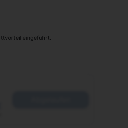
vorteil eingeführt.
Abgelaufen
€
e