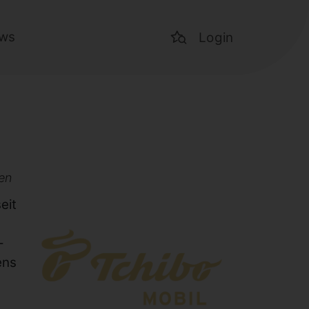
ws
Login
en
eit
-
ens