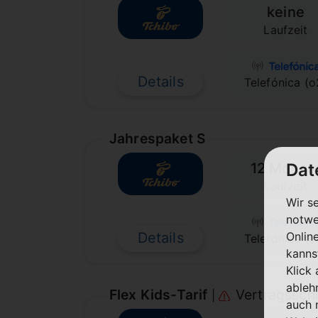
keine
Laufzeit
Details
Telefónica (o
Jahrespaket S
Dat
12 Monat
Laufzeit
Wir s
notwe
Onlin
Details
Telefónica (o
kanns
Klick
ableh
Flex Kids-Tarif
Vertragsschl
|
auch 