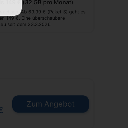
is 149 € (32 GB pro Monat)
gewachsen. Ab 69,99 € (Paket S) geht es
men 149 €. Eine überschaubare
neu seit dem 23.3.2026.
Zum Angebot
€