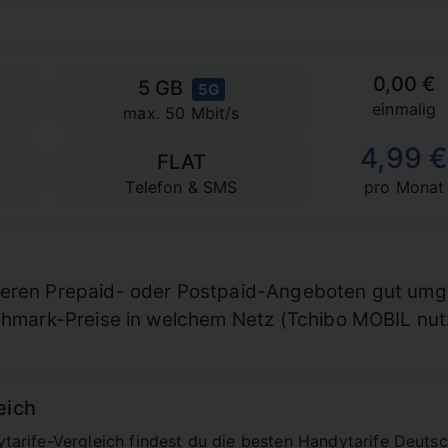
0,00 €
5 GB
5G
einmalig
max. 50 Mbit/s
4,99 
FLAT
Telefon & SMS
pro Monat
deren Prepaid- oder Postpaid-Angeboten gut umg
nchmark-Preise in welchem Netz (Tchibo MOBIL nutz
eich
rife-Vergleich findest du die besten Handytarife Deutsc