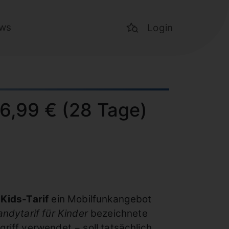
ws
Login
 6,99 € (28 Tage)
Kids-Tarif
ein Mobilfunkangebot
ndytarif für Kinder
bezeichnete
iff verwendet − soll tatsächlich