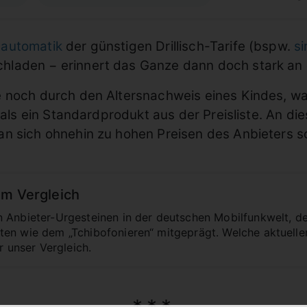
automatik
der günstigen Drillisch-Tarife (bspw.
s
hladen − erinnert das Ganze dann doch stark an
 noch durch den Altersnachweis eines Kindes, wa
 als ein Standardprodukt aus der Preisliste. An di
sich ohnehin zu hohen Preisen des Anbieters sol
im Vergleich
 Anbieter-Urgesteinen in der deutschen Mobilfunkwelt, den
en wie dem „Tchibofonieren“ mitgeprägt. Welche aktuellen
r unser Vergleich.