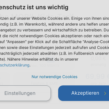
enschutz ist uns wichtig
ibo MOBIL Kids-Tarif
etzen auf unserer Website Cookies ein. Einige von ihnen sin
ndig (z.B. im Warenkorb), während andere uns helfen unser
IL Jahrestsarife
eine Idee als Kindertarif? Hier g
eangebot zu verbessern und wirtschaftlich zu betreiben. Du
t die nicht notwendigen Cookies akzeptieren oder nach ei
 auf "Anpassen" per Klick auf die Schaltfläche "Analyse-Coo
nen sowie diese Einstellungen jederzeit aufrufen und Cooki
nachträglich jederzeit abwählen (z.B. im Fußbereich unserer
0,00 €
e
4 GB
te). Nähere Hinweise erhältst du in unserer
5G
einmalig
schutzerklärung
.
max. 100 Mbit/s
69,99 
Nur notwendige Cookies
FLAT
2)
Telefon & SMS
pro Jahr
Akzeptieren
Einstellungen