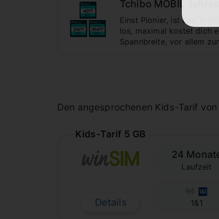
Tchibo MOBIL Jahres
Einst Pionier, ist das Tc
los, maximal kostet dich 
Spannbreite, vor allem zu
Den angesprochenen Kids-Tarif von Dr
Kids-Tarif 5 GB
24 Monat
Laufzeit
Details
1&1