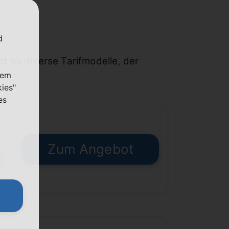
d
ibt es diverse Tarifmodelle, der
nem
kies"
es
Zum Angebot
€