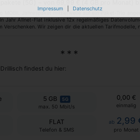
pakete (5G) − von 69,99 € (4 GB pro Monat) b
Impressum
|
Datenschutz
hibo MOBIL Jahrespaket mittlerweile auf ein Paket-Trio an
ein Jahr Allnet-Flat inklusive 12x regelmäßiges Datenvolu
m Verschenken. Wir zeigen dir die aktuellen Tarifmodelle, 
illisch findest du hier:
0,00 €
e
5 GB
5G
einmalig
max. 50 Mbit/s
2,99 
FLAT
ab
Telefon & SMS
pro Monat