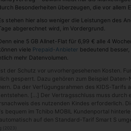
durch Besonderheiten überzeugen, die vor allem El
Es stehen hier also weniger die Leistungen des An
Tage abgerechnet wird, im Vordergrund.
Denn eine 5 GB Allnet-Flat für 6,99 € alle 4 Woch
können viele
Prepaid-Anbieter
bedeutend besser,
ntlich mehr Datenvolumen.
 ist der Schutz vor unvorhergesehenen Kosten. Fu
lich gesperrt. Dazu gehören zum Beispiel Daten-
rn. Da der Verfügungsrahmen des KIDS-Tarifs auf n
entstehen. [...] Der Vertragsschluss muss durch ei
tersnachweis des nutzenden Kindes erforderlich. 
fs bequem im Tchibo MOBIL Kundenportal hinterleg
 automatisch auf den Standard-Tarif Smart S umges
g (2023)