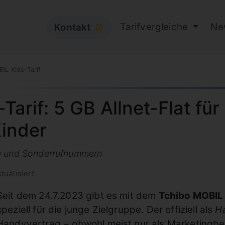
Tarifvergleiche
Ne
Kontakt
⦿
IL Kids-Tarif
arif: 5 GB Allnet-Flat für
Kinder
te und Sonderrufnummern
tualisiert
Seit dem 24.7.2023 gibt es mit dem
Tchibo MOBIL 
speziell für die junge Zielgruppe. Der offiziell als
Ha
Handyvertrag − obwohl meist nur als Marketingbegr