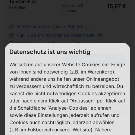
Telefon-Flat
Durchschnitt
15,87 €
SMS-Flat
p. Monat
50 GB Internet mit bis zu 300 Mbit/s
Nur 14,99 €/4 Wochen bei voller Flexibilität
10 € Bonus bei Rufnummern-Mitnahme
Datenschutz ist uns wichtig
Zum Tarif
Details
Wir setzen auf unserer Website Cookies ein. Einige
von ihnen sind notwendig (z.B. im Warenkorb),
während andere uns helfen unser Onlineangebot
Easy S
zu verbessern und wirtschaftlich zu betreiben. Du
28 Tage
kannst die nicht notwendigen Cookies akzeptieren
oder nach einem Klick auf "Anpassen" per Klick auf
Alle 28 Tage
ab 2,79 €
12 GB
die Schaltfläche "Analyse-Cookies" ablehnen
5G
Einmalig
0,00 €
50 Mbit/s max.
sowie diese Einstellungen jederzeit aufrufen und
Cookies auch nachträglich jederzeit abwählen
Durchschnitt
2,79 €
Telefon-Flat
(z.B. im Fußbereich unserer Website). Nähere
p. Monat
SMS-Flat