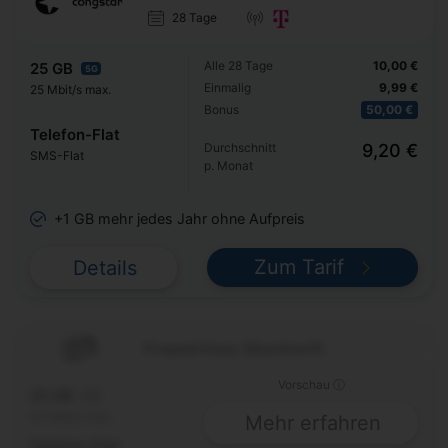
28 Tage
Alle 28 Tage
10,00 €
25 GB
5G
Einmalig
9,99 €
25 Mbit/s max.
Bonus
50,00 €
Telefon-Flat
Durchschnitt
9,20 €
SMS-Flat
p. Monat
+1 GB mehr jedes Jahr ohne Aufpreis
Zum Tarif
Details
Prepaid Easy (Basistarif)
Vorschau ⓘ
25 GB
5G
50 Mbit/s max.
Mehr erfahren
Telefon-Flat