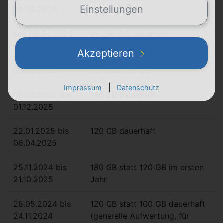
Einstellungen
08.09.2026
seit 09.04.2026
M: 250 GB dauerhaft
Akzeptieren
09.02.2026 bis
XS: 40 GB statt 20 GB, M: 240
09.03.2026
GB statt 180 GB
|
Impressum
Datenschutz
09.04.2025 bis
180 GB dauerhaft
01.12.2025
22.01.2025 bis
120 GB dauerhaft
08.04.2025
25.11.2024 bis
180 GB statt 120 GB im ersten
21.10.2025
Jahr
28.05.2024 bis
120 GB statt 100 GB dauerhaft
24.11.2024
(generelle Aufwertung, für