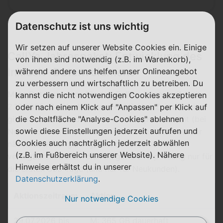
Datenschutz ist uns wichtig
Wir setzen auf unserer Website Cookies ein. Einige
CallYa Jahrespaket: Entwicklung des
von ihnen sind notwendig (z.B. im Warenkorb),
Inklusiv-Datenvolumens
während andere uns helfen unser Onlineangebot
zu verbessern und wirtschaftlich zu betreiben. Du
Mehr Datenvolumen für den CallYa Jahrestarif (seit
kannst die nicht notwendigen Cookies akzeptieren
2.12.2025: CallYa Jahrespaket M): Von Zeit zu Zeit
oder nach einem Klick auf "Anpassen" per Klick auf
gibt's mehr, ohne dass sich der Tarifpreis erhöht (bei
die Schaltfläche "Analyse-Cookies" ablehnen
sowie diese Einstellungen jederzeit aufrufen und
Neukunden direkt, bei Bestandskunden dann ab der
Cookies auch nachträglich jederzeit abwählen
nächsten Verlängerung). Bei nur aktionsweise
(z.B. im Fußbereich unserer Website). Nähere
verfügbarem Datenvolumen gilt die Anpassung nur für
Hinweise erhältst du in unserer
die ersten 365 Tage (und nur für Neukunden).
Datenschutzerklärung
.
Aktionszeitraum
Aktion
Nur notwendige Cookies
29.07.2026 bis
M: 365 GB dauerhaft