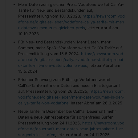
Mehr Daten zum gleichen Preis: Vodafone wertet CallYa-
Tarife für Neu- und Bestandskunden auf,
Pressemitteilung vom 10.10.2023,
https://newsroom.vod
afone.de/digitales-leben/vodafone-callya-tarife-mit-meh
r-datenvolumen-zum-gleichen-preis
, letzter Abruf am
10.10.2023
Für Neu- und Bestandskunden: Mehr Daten, mehr
Sommer, mehr Spaß –Vodafone wertet CallYa-Tarife auf,
Pressemitteilung vom 15.5.2024,
https://newsroom.vod
afone.de/digitales-leben/callya-vodafone-stattet-prepai
d-tarife-mit-mehr-datenvolumen-aus
, letzter Abruf am
15.5.2024
Frischer Schwung zum Frühling: Vodafone wertet
CallYa-Tarife mit mehr Daten und neuem Einsteigertarif
auf, Pressemitteilung vom 26.3.2025,
https://newsroom.
vodafone.de/digitales-leben/mehr-datenvolumen-in-den-
callya-tarife-von-vodafone
, letzter Abruf am 26.3.2025
Neue Tarife im Dezember bei CallYa: Dauerhaft mehr
Daten & neue Jahrespakete für sorgenfreies Surfen,
Pressemitteilung vom 24.11.2025,
https://newsroom.vod
afone.de/dauerhaft-mehr-daten-neue-jahrespakete-fuer-
sorgenfreies-surfen
, letzter Abruf am 24.11.2025