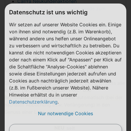
CallYa Neukundenaktionen
CallYa Digital: Spezialtarif wurde zum
Datenschutz ist uns wichtig
9.4.2025 eingestellt
Wir setzen auf unserer Website Cookies ein. Einige
Alternativen zu den CallYa Prepaid-Tarifen
von ihnen sind notwendig (z.B. im Warenkorb),
von Vodafone
während andere uns helfen unser Onlineangebot
zu verbessern und wirtschaftlich zu betreiben. Du
kannst die nicht notwendigen Cookies akzeptieren
oder nach einem Klick auf "Anpassen" per Klick auf
die Schaltfläche "Analyse-Cookies" ablehnen
Vodafone CallYa Tarife im Check
sowie diese Einstellungen jederzeit aufrufen und
Cookies auch nachträglich jederzeit abwählen
Die bisherigen Tarifaktualisierungen betrafen stets alle
(z.B. im Fußbereich unserer Website). Nähere
Kunden parallel.
Alle Kunden (Neu- und
Hinweise erhältst du in unserer
Bestandskunden) kommen dann automatisch (bei der
Datenschutzerklärung
.
nächsten Abbuchung bzw. Verlängerung) in den
Genuss einer Leistungsverbesserung
.
Nur notwendige Cookies
NEU
seit