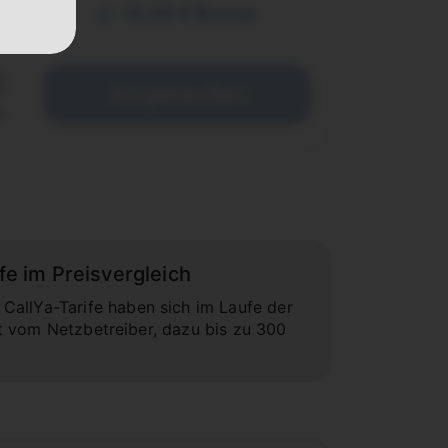
10,00 € Bonus
€
Abgelaufen
e
fe im Preisvergleich
CallYa-Tarife haben sich im Laufe der
ekt vom Netzbetreiber, dazu bis zu 300