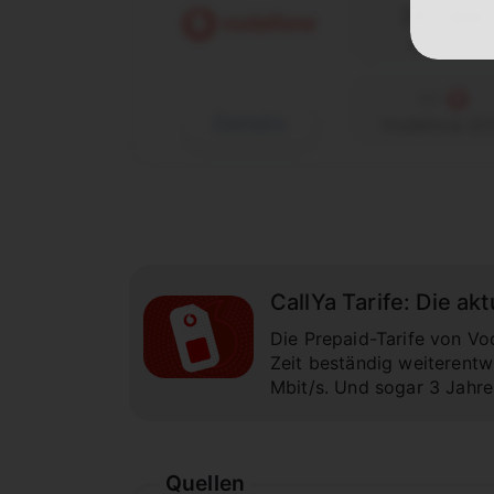
28 Tage
Laufzeit
Details
Vodafone (D
CallYa Tarife: Die a
Die Prepaid-Tarife von Vo
Zeit beständig weiterentwi
Mbit/s. Und sogar 3 Jahres
Quellen