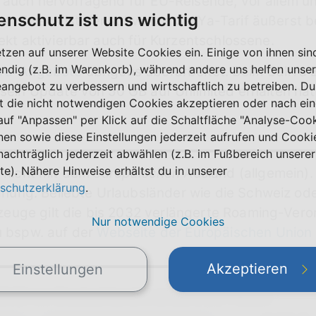
n auch hervorragend für EU-Reisende, vor allem 
enschutz ist uns wichtig
sem Zweck ist der schwarze CallYa-Tarif äußerst 
rekt aktivierbar auch für Kurzentschlossene.
etzen auf unserer Website Cookies ein. Einige von ihnen sin
ndig (z.B. im Warenkorb), während andere uns helfen unser
lYa-Angebote
übrigens überarbeitet. Beim CallYa B
eangebot zu verbessern und wirtschaftlich zu betreiben. Du
 sein Update von 50 GB auf Unlimited erhalten hat
t die nicht notwendigen Cookies akzeptieren oder nach ei
 auf "Anpassen" per Klick auf die Schaltfläche "Analyse-Coo
nen sowie diese Einstellungen jederzeit aufrufen und Cooki
nachträglich jederzeit abwählen (z.B. im Fußbereich unserer
te). Nähere Hinweise erhältst du in unserer
e nicht mit dem
europäischen
Ausland (allgemein).
schutzerklärung
.
dnung. Beliebte Urlaubsländer wie die Schweiz ode
zeuge gilt die bis 2032 verlängerte Roaming-Veror
Nur notwendige Cookies
u bspw. auf der
Webseite der Europäischen Union
Akzeptieren
Einstellungen
 SMS von Deutschland in andere EU-Netze