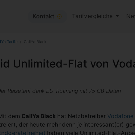
Tarifvergleiche
Ne
Kontakt
⦿
lYa Tarife
CallYa Black
aid Unlimited-Flat von Vod
aler Reisetarif dank EU-Roaming mit 75 GB Daten
Mit dem
CallYa Black
hat Netzbetreiber
Vodafone
kreiert, der heute mehr denn je interessant(er) g
Endgerätefreiheit
haben viele Unlimited-Flat-Anbiet