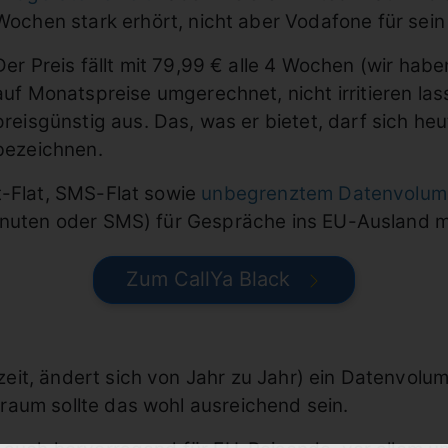
Wochen stark erhört, nicht aber Vodafone für sein
Der Preis fällt mit 79,99 € alle 4 Wochen (wir hab
auf Monatspreise umgerechnet, nicht irritieren la
preisgünstig aus. Das, was er bietet, darf sich h
bezeichnen.
t-Flat, SMS-Flat sowie
unbegrenztem Datenvolum
inuten oder SMS) für Gespräche ins EU-Ausland m
Zum CallYa Black
it, ändert sich von Jahr zu Jahr) ein Datenvolu
aum sollte das wohl ausreichend sein.