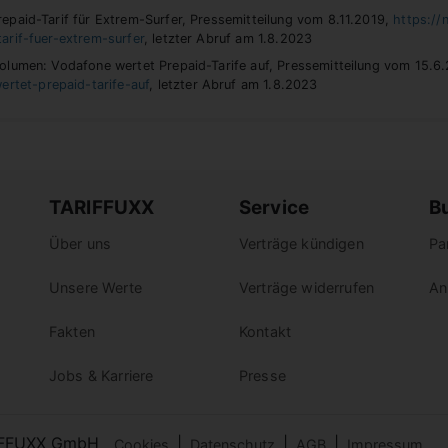
epaid-Tarif für Extrem-Surfer, Pressemitteilung vom 8.11.2019,
https://
arif-fuer-extrem-surfer
, letzter Abruf am 1.8.2023
volumen: Vodafone wertet Prepaid-Tarife auf, Pressemitteilung vom 15.6
tet-prepaid-tarife-auf
, letzter Abruf am 1.8.2023
TARIFFUXX
Service
B
Über uns
Verträge kündigen
Pa
Unsere Werte
Verträge widerrufen
An
Fakten
Kontakt
Jobs & Karriere
Presse
IFFUXX GmbH
|
|
|
Cookies
Datenschutz
AGB
Impressum