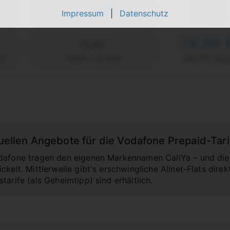
0,00 €
FLAT
5G
Impressum
|
Datenschutz
einmalig
max. 300 Mbit/s
79,99 
FLAT
2)
Telefon & SMS
alle 28 Tag
ktuellen Angebote für die Vodafone Prepaid-Tari
dafone tragen den eigenen Markennamen CallYa – und die 
ckelt. Mittlerweile gibt's erschwingliche Allnet-Flats dir
tarife (als Geheimtipp) sind erhältlich.