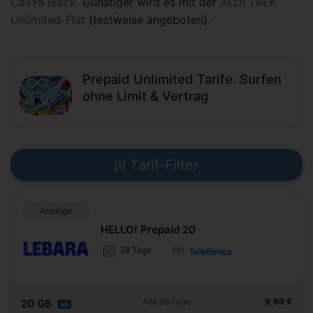
CallYa Black
. Günstiger wird es mit der
ALDI TALK
Unlimited-Flat
(testweise angeboten).
Prepaid Unlimited Tarife: Surfen
ohne Limit & Vertrag
Tarif-Filter
Anzeige
HELLO! Prepaid 20
28 Tage
Alle 28 Tage
9,99 €
20 GB
5G