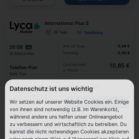
International Plus S
28 Tage
Alle 28 Tage
9,99 €
20 GB
5G
Einmalig
0,00 €
50 Mbit/s max.
Durchschnitt
10,85 €
Telefon-Flat
p. Monat
SMS-Flat
250 internationale Minuten in 100 Länder
Datenschutz ist uns wichtig
Zum Tarif
Details
Wir setzen auf unserer Website Cookies ein. Einige
von ihnen sind notwendig (z.B. im Warenkorb),
während andere uns helfen unser Onlineangebot
zu verbessern und wirtschaftlich zu betreiben. Du
HELLO! Prepaid 20
kannst die nicht notwendigen Cookies akzeptieren
28 Tage