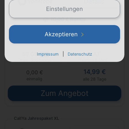
Details
Einstellungen
10,00 € Bonus
Akzeptieren
28 Tage
Laufzeit
Vodafone (D2)
50 GB
FLAT
|
Impressum
Datenschutz
5G
Telefon & SMS
max. 300 Mbit/s
14,99 €
0,00 €
einmalig
alle 28 Tage
Zum Angebot
CallYa Jahrespaket XL