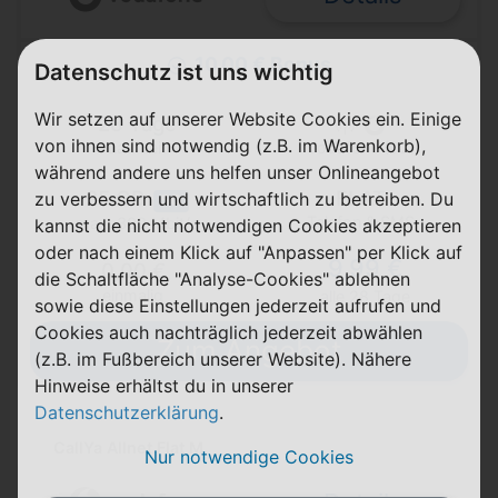
10,00 € Bonus
Datenschutz ist uns wichtig
Wir setzen auf unserer Website Cookies ein. Einige
28 Tage
von ihnen sind notwendig (z.B. im Warenkorb),
Laufzeit
Vodafone (D2)
während andere uns helfen unser Onlineangebot
25 GB
FLAT
zu verbessern und wirtschaftlich zu betreiben. Du
5G
Telefon & SMS
max. 300 Mbit/s
kannst die nicht notwendigen Cookies akzeptieren
oder nach einem Klick auf "Anpassen" per Klick auf
9,99 €
0,00 €
die Schaltfläche "Analyse-Cookies" ablehnen
einmalig
alle 28 Tage
sowie diese Einstellungen jederzeit aufrufen und
Cookies auch nachträglich jederzeit abwählen
Zum Angebot
(z.B. im Fußbereich unserer Website). Nähere
Hinweise erhältst du in unserer
Datenschutzerklärung
.
CallYa Allnet Flat M
Nur notwendige Cookies