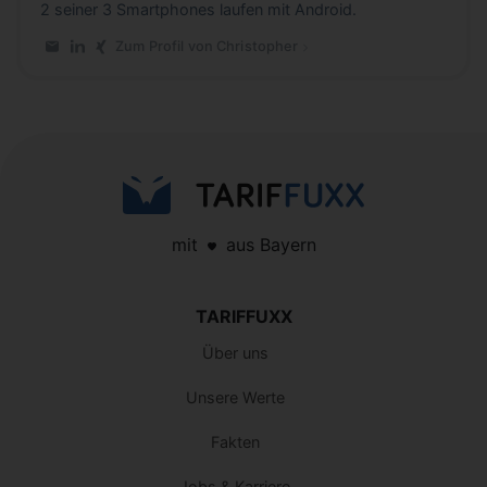
2 seiner 3 Smartphones laufen mit Android.
Zum Profil von Christopher
E-Mail an Christopher
LinkedIn-Profil von Christopher
Xing-Profil von Christopher
mit
aus Bayern
TARIFFUXX
Über uns
Unsere Werte
Fakten
Jobs & Karriere