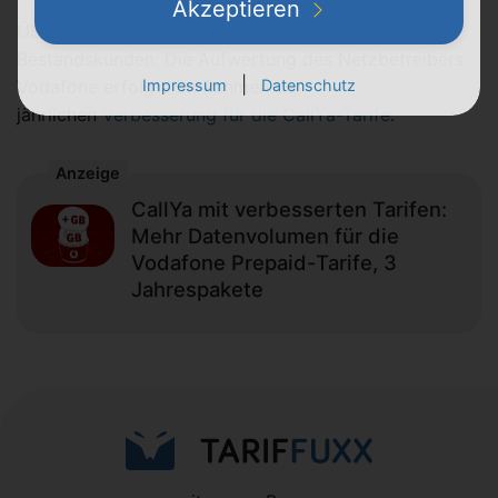
Akzeptieren
Übrigens gilt das Datenvolumen dauerhaft, auch für
Bestandskunden: Die Aufwertung des Netzbetreibers
|
Vodafone erfolgte im Rahmen der
Impressum
Datenschutz
jährlichen
Verbesserung für die CallYa-Tarife
.
Anzeige
CallYa mit verbesserten Tarifen:
Mehr Datenvolumen für die
Vodafone Prepaid-Tarife, 3
Jahrespakete