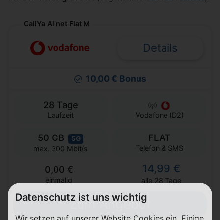
CallYa Allnet Flat M
Details
10,00 € Bonus
28 Tage
Laufzeit
Vodafone (D2)
50 GB
FLAT
5G
Telefon & SMS
max. 300 Mbit/s
14,99 €
0,00 €
einmalig
alle 28 Tage
Datenschutz ist uns wichtig
Zum Angebot
Wir setzen auf unserer Website Cookies ein. Einige