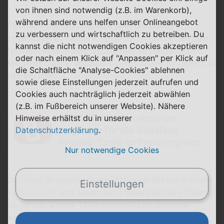
von ihnen sind notwendig (z.B. im Warenkorb),
während andere uns helfen unser Onlineangebot
Einen kompletten Überblick über die aktuell
zu verbessern und wirtschaftlich zu betreiben. Du
erhältlichen
Vodafone Prepaid-Tarife
(sie heißen beim
kannst die nicht notwendigen Cookies akzeptieren
Netzbetreiber in Abgrenzung den Vertragsangeboten
oder nach einem Klick auf "Anpassen" per Klick auf
seit jeher
CallYa
) inklusive
CallYa Jahrestarif
findest du
die Schaltfläche "Analyse-Cookies" ablehnen
hier bei uns:
sowie diese Einstellungen jederzeit aufrufen und
Cookies auch nachträglich jederzeit abwählen
(z.B. im Fußbereich unserer Website). Nähere
CallYa Tarife: Die aktuellen
Hinweise erhältst du in unserer
Angebote für die Vodafone
Datenschutzerklärung
.
Prepaid-Tarife im Preisvergleich
Nur notwendige Cookies
Das Gute an solchen Gratis-Aktionen: Mit solch einem
Einstellungen
Prepaid-Tarif
(mit ausreichend Datenvolumen) findest
du heraus, welche Tarife langfristig als günstige
Alternative für dich infrage kommen.