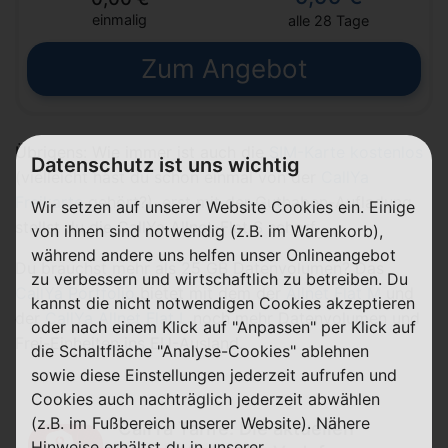
einmalig
alle 28 Tage
Zum Angebot
Übrigens: Wie immer ist auch die
SIM-Karte kostenlos
Datenschutz ist uns wichtig
(vielleicht hast du schon einmal von der
CallYa
Freikarte
gehört?), erst mit der Guthaben-Aufladung
Wir setzen auf unserer Website Cookies ein. Einige
stellst du die CallYa Allnet-Flat S scharf.
von ihnen sind notwendig (z.B. im Warenkorb),
während andere uns helfen unser Onlineangebot
Du brauchst mehr als 25 GB Datenvolumen? Das
zu verbessern und wirtschaftlich zu betreiben. Du
CallYa Portfolio
bietet mit dem der
Allnet Flat M
und
kannst die nicht notwendigen Cookies akzeptieren
der
CallYa Allnet Flat L
noch mehr Datenvolumen und
oder nach einem Klick auf "Anpassen" per Klick auf
Frei-Einheiten ins EU-Ausland.
die Schaltfläche "Analyse-Cookies" ablehnen
sowie diese Einstellungen jederzeit aufrufen und
Cookies auch nachträglich jederzeit abwählen
(z.B. im Fußbereich unserer Website). Nähere
CallYa Tarife: Die aktuellen
Hinweise erhältst du in unserer