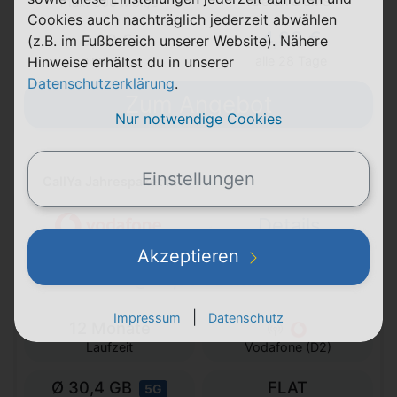
Telefon & SMS
max. 300 Mbit/s
Cookies auch nachträglich jederzeit abwählen
4,99 €
0,00 €
(z.B. im Fußbereich unserer Website). Nähere
einmalig
Hinweise erhältst du in unserer
alle 28 Tage
Datenschutzerklärung
.
Zum Angebot
Nur notwendige Cookies
Einstellungen
CallYa Jahrespaket M
Details
Akzeptieren
10,00 € Bonus
|
Impressum
Datenschutz
12 Monate
Laufzeit
Vodafone (D2)
Ø 30,4 GB
FLAT
5G