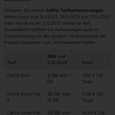
Übrigens: Die letzten
CallYa-Tarifverbesserungen
fanden zuvor zum 9.4.2025, 28.5.2024 und 17.10.2023
statt, nun ist es am 2.12.2025 wieder so weit.
Grundsätzlich dürften die Aufwertungen auch im
Zusammenhang mit den jüngsten Veränderungen der
Prepaid-Discounter zum Jahreswechsel stehen.
NEU
seit
Tarif
2.12.2025
Preis
CallYa Start
2 GB
statt 1
4,99 € (28
GB
Tage)
CallYa Allnet-Flat
25 GB
statt
9,99 € (28
S
15 GB
Tage)
CallYa Allnet-Flat
50 GB
statt
14,99 € (28