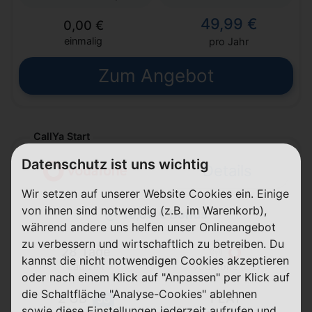
49,99 €
0,00 €
einmalig
pro Jahr
Zum Angebot
CallYa Start
Datenschutz ist uns wichtig
Details
Wir setzen auf unserer Website Cookies ein. Einige
von ihnen sind notwendig (z.B. im Warenkorb),
10,00 € Bonus
während andere uns helfen unser Onlineangebot
zu verbessern und wirtschaftlich zu betreiben. Du
28 Tage
kannst die nicht notwendigen Cookies akzeptieren
Laufzeit
Vodafone (D2)
oder nach einem Klick auf "Anpassen" per Klick auf
die Schaltfläche "Analyse-Cookies" ablehnen
2 GB
FLAT
5G
sowie diese Einstellungen jederzeit aufrufen und