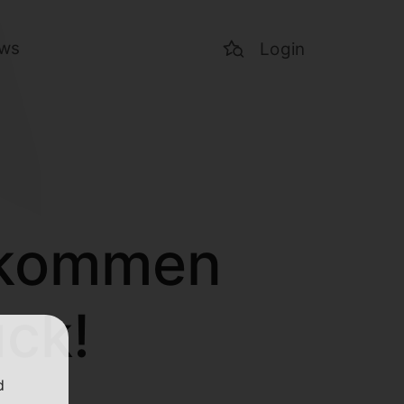
ws
Login
lkommen
ück!
d