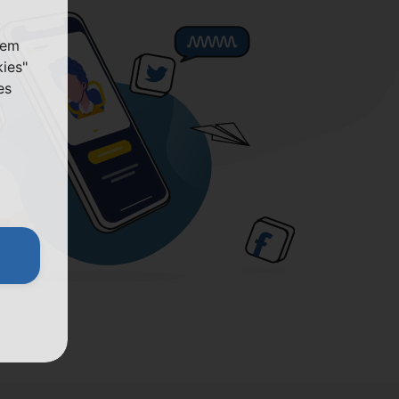
nem
kies"
es