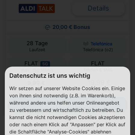
Details
20,00 € Bonus
28 Tage
Laufzeit
Telefónica (o2)
FLAT
FLAT
5G
Telefon & SMS
max. 150 Mbit/s
Datenschutz ist uns wichtig
19,99 €
9,99 €
Wir setzen auf unserer Website Cookies ein. Einige
einmalig
alle 28 Tage
von ihnen sind notwendig (z.B. im Warenkorb),
während andere uns helfen unser Onlineangebot
Zum Angebot
zu verbessern und wirtschaftlich zu betreiben. Du
kannst die nicht notwendigen Cookies akzeptieren
oder nach einem Klick auf "Anpassen" per Klick auf
die Schaltfläche "Analyse-Cookies" ablehnen