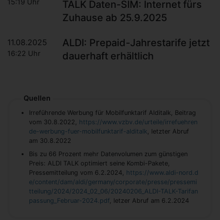
15:19 Uhr
TALK Daten-SIM: Internet fürs
Zuhause ab 25.9.2025
ALDI: Prepaid-Jahrestarife jetzt
11.08.2025
16:22 Uhr
dauerhaft erhältlich
Quellen
Irreführende Werbung für Mobilfunktarif Alditalk, Beitrag
vom 30.8.2022,
https://www.vzbv.de/urteile/irrefuehren
de-werbung-fuer-mobilfunktarif-alditalk
, letzter Abruf
am 30.8.2022
Bis zu 66 Prozent mehr Datenvolumen zum günstigen
Preis: ALDI TALK optimiert seine Kombi-Pakete,
Pressemitteilung vom 6.2.2024,
https://www.aldi-nord.d
e/content/dam/aldi/germany/corporate/presse/pressemi
tteilung/2024/2024_02_06/20240206_ALDI-TALK-Tarifan
passung_Februar-2024.pdf
, letzer Abruf am 6.2.2024