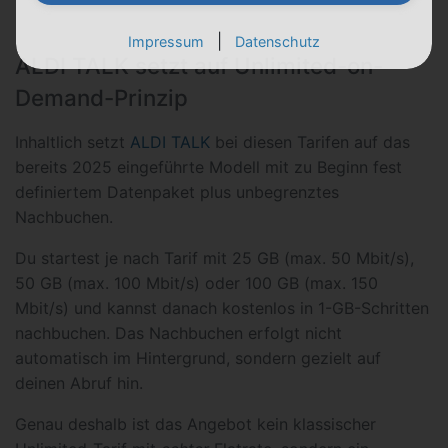
|
Impressum
Datenschutz
ALDI TALK setzt auf Unlimited-on-
Demand-Prinzip
Inhaltlich setzt
ALDI TALK
bei diesen Tarifen auf das
bereits 2025 eingeführte Modell mit zu Beginn fest
definiertem Datenpaket plus unbegrenztes
Nachbuchen.
Du startest je nach Tarif mit 25 GB (max. 50 Mbit/s),
50 GB (max. 100 Mbit/s) oder 100 GB (max. 150
Mbit/s) und kannst danach kostenlos in 1-GB-Schritten
nachbuchen. Das Nachbuchen erfolgt nicht
automatisch im Hintergrund, sondern gezielt auf
deinen Abruf hin.
Genau deshalb ist das Angebot kein klassischer