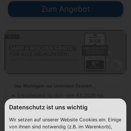
Zum Angebot
Das Wichtigste zur Unlimited-Testaktion von ALDI TALK
Entscheidest du dich vom 4.5.2026 bis
31.5.2026 für die Aktivierung eines
Datenschutz ist uns wichtig
Unlimited-on-Demand-Tarifs S, M oder L,
sind die ersten 4 Wochen in diesem Tarif
Wir setzen auf unserer Website Cookies ein. Einige
gratis
von ihnen sind notwendig (z.B. im Warenkorb),