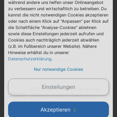
während andere uns helfen unser Onlineangebot
Das Startguthaben (10 €) bleibt in den ersten
zu verbessern und wirtschaftlich zu betreiben. Du
4 Wochen der Nutzung des Unlimited-Tarifs
kannst die nicht notwendigen Cookies akzeptieren
unangetastet und kann im Folgezeitraum
oder nach einem Klick auf "Anpassen" per Klick auf
eingesetzt werden
die Schaltfläche "Analyse-Cookies" ablehnen
Je nach gebuchtem Unlimited-Paket lassen
sowie diese Einstellungen jederzeit aufrufen und
sich 9,99 € bis 19,99 € sparen
Cookies auch nachträglich jederzeit abwählen
(z.B. im Fußbereich unserer Website). Nähere
Wer seine Rufnummer mitbringt, erhält
Hinweise erhältst du in unserer
zusätzlich 10 € als Wechselbonus aufs
Datenschutzerklärung
.
Guthabenkonto gutgeschrieben
Nur notwendige Cookies
Einstellungen
ALDI TALK Tarife im Vergleich:
Aktuelle Prepaid-Tarife des
Discounters mit 5G
Akzeptieren