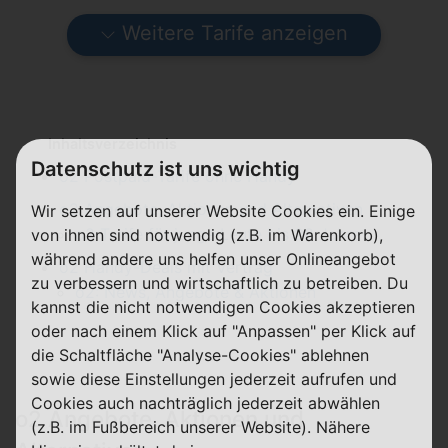
Weitere Tarife anzeigen
Inhaltsverzeichnis
Datenschutz ist uns wichtig
o2 Postpaid-Tarife ohne Handy
o2 Angebote, Aktionen und Alternativen
Wir setzen auf unserer Website Cookies ein. Einige
o2 Tarife für junge Leute bis 28 Jahre
von ihnen sind notwendig (z.B. im Warenkorb),
während andere uns helfen unser Onlineangebot
o2 Handy-Deals mit Vertrag
zu verbessern und wirtschaftlich zu betreiben. Du
o2: News, Angebote & Aktionen
kannst die nicht notwendigen Cookies akzeptieren
oder nach einem Klick auf "Anpassen" per Klick auf
die Schaltfläche "Analyse-Cookies" ablehnen
sowie diese Einstellungen jederzeit aufrufen und
Cookies auch nachträglich jederzeit abwählen
o2 Angebote, Aktionen und
(z.B. im Fußbereich unserer Website). Nähere