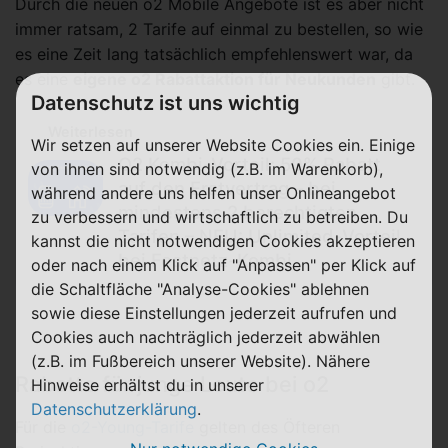
Durch die neuen o2 Mobile Angebote ist es aber nicht
immer ratsam, 2 Tarife auf einmal zu bestellen, so wie
es eine Zeit lang tatsächlich empfehlenswert war, da
es eine
eigene o2 Rabattaktion für Neukunden
gibt.
Datenschutz ist uns wichtig
Weiterlesen
Wir setzen auf unserer Website Cookies ein. Einige
O2 Kombi-Vorteil: 50% Rabatt
von ihnen sind notwendig (z.B. im Warenkorb),
auf den Erstvertrag – bei
während andere uns helfen unser Onlineangebot
mindestens 2 berechtigten
zu verbessern und wirtschaftlich zu betreiben. Du
Tarifen – NEU: Unlimited-Vorteil
kannst die nicht notwendigen Cookies akzeptieren
bei Festnetz-Kombi
oder nach einem Klick auf "Anpassen" per Klick auf
die Schaltfläche "Analyse-Cookies" ablehnen
sowie diese Einstellungen jederzeit aufrufen und
Cookies auch nachträglich jederzeit abwählen
(z.B. im Fußbereich unserer Website). Nähere
Rabatte für junge Leute bei o2
Hinweise erhältst du in unserer
Datenschutzerklärung
.
Für die
o2-Young-Tarife
gelten des Öfteren