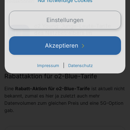
Nur notwendige Cookies
Preisaktionen:
Einstellungen
o2 Young: Junge-Leute-Tarife
des Netzbetreibers im
Preisvergleich
Akzeptieren
|
Impressum
Datenschutz
Rabattaktion für o2-Blue-Tarife
Eine
Rabatt-Aktion für o2-Blue-Tarife
ist aktuell nicht
bekannt, zumal es hier ja zuletzt auch mehr
Datenvolumen zum gleichen Preis und eine 5G-Option
gab.