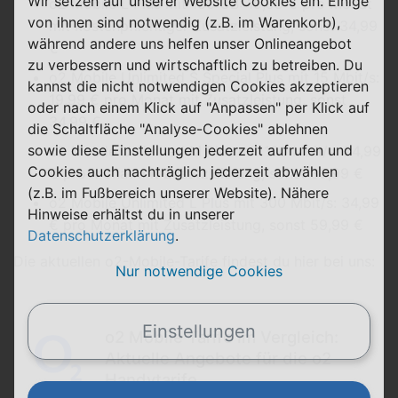
Wir setzen auf unserer Website Cookies ein. Einige
o2 Mobile L Plus mit 150 GB: 19,99 € pro Monat
von ihnen sind notwendig (z.B. im Warenkorb),
mit kostenpflichtiger Zusatzleistung, sonst 34,99
während andere uns helfen unser Onlineangebot
€
zu verbessern und wirtschaftlich zu betreiben. Du
o2 Mobile Unlimited S Special Plus mit 15 Mbit/s:
kannst die nicht notwendigen Cookies akzeptieren
19,99 € pro Monat mit Zusatzleistung, sonst
oder nach einem Klick auf "Anpassen" per Klick auf
34,99 €
die Schaltfläche "Analyse-Cookies" ablehnen
sowie diese Einstellungen jederzeit aufrufen und
o2 Mobile Unlimited M Plus mit 100 Mbit/s: 24,99
Cookies auch nachträglich jederzeit abwählen
€ pro Monat mit Zusatzleistung, sonst 39,99 €
(z.B. im Fußbereich unserer Website). Nähere
o2 Mobile Unlimited L Plus mit 300 Mbit/s: 34,99
Hinweise erhältst du in unserer
€ pro Monat mit Zusatzleistung, sonst 59,99 €
Datenschutzerklärung
.
Die aktuellen o2-Mobile-Tarife findest du hier bei uns:
Nur notwendige Cookies
Einstellungen
o2 Mobile Tarife im Vergleich:
Aktuelle Angebote für die o2
Handytarife