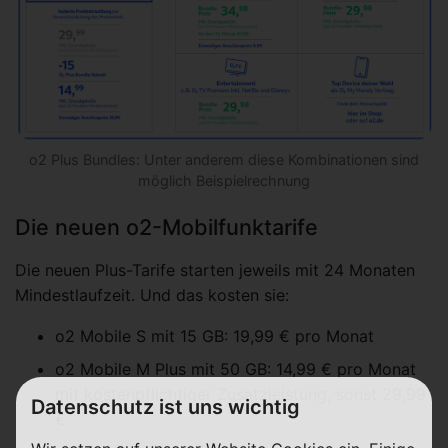
o2 Plus Bundles: Unter anderem diese Kombinationen sind
möglich Beispielrechnung
Die neuen o2-Mobilfunktarife
Die neuen Plus-Tarife starten jeweils mit 24 Monaten
Mindestlaufzeit. Und das kosten sie:
o2 Mobile S mit 15 GB: 19,99 € pro Monat
o2 Mobile M Plus mit 50 GB: 14,99 € pro Monat
mit kostenpflichtiger Zusatzleistung, sonst 29,99
Datenschutz ist uns wichtig
€