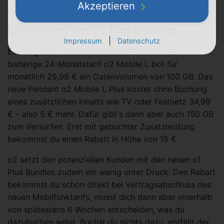
Akzeptieren
Einordnung der o2 Plus Bundles
|
Impressum
Datenschutz
Ein Vergleich mit dem aktuellen Portfolio: Der
bisherige 24-Monatstarif o2 Mobile L bot für
monatlich 29,99 € ein Datenvolumen von 100 GB. Das
neue Pendant o2 Mobile L Plus kostet ohne Buchung
eines zusätzlichen Inhalts wie TV oder Festnetz 34,99
€ – also 5 € mehr. Dafür gibt's dann aber auch 150 GB
zum Versurfen. Erst mit gebuchter Zusatzleistung
bekommst du einen Rabatt in Höhe von 15 €.
o2 setzt den potenziellen Kunden mit den neuen o1
Plus Bundles zudem ein wenig unter Druck: Den Rabatt
bekommst du schon direkt bei Vertragsabschluss des
neuen Mobilfunktarifs, musst dich dann aber innerhalb
von spätestens 6 Wochen entscheiden, was du
dazubuchen willst. Buchst du nichts dazu, entfällt der