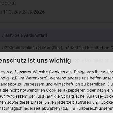
det ist
m 11.3. bis 24.3.2026
Flash-Sale Aktionstarif
o2 Mobile Unlimited Max (Flex), o2 Mobile Unlimited on 
enschutz ist uns wichtig
o2 Mobile Unlimited Max (Flex), o2 Mobile Unlimited on 
etzen auf unserer Website Cookies ein. Einige von ihnen sin
o2 Mobile Unlimited Max (Flex)
ndig (z.B. im Warenkorb), während andere uns helfen unser
eangebot zu verbessern und wirtschaftlich zu betreiben. Du
o2 Mobile Unlimited Max (Flex)
t die nicht notwendigen Cookies akzeptieren oder nach ei
 auf "Anpassen" per Klick auf die Schaltfläche "Analyse-Coo
o2 Mobile Unlimited Max (Flex)
nen sowie diese Einstellungen jederzeit aufrufen und Cooki
nachträglich jederzeit abwählen (z.B. im Fußbereich unserer
o2 Mobile Unlimited Max (Flex)