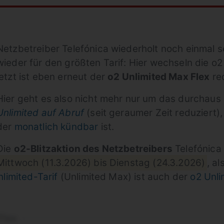
Netzbetreiber Telefónica wiederholt noch einmal 
wieder für den größten Tarif: Hier wechseln die o2
jetzt ist eben erneut der
o2 Unlimited Max Flex
red
Hier geht es also nicht mehr nur um das durchaus 
Unlimited auf Abruf
(seit geraumer Zeit reduziert)
der
monatlich kündbar
ist.
Die
o2-Blitzaktion des Netzbetreibers
Telefónica
Mittwoch (11.3.2026) bis Dienstag (24.3.2026)
, a
limited-Tarif
(Unlimited Max) ist auch der
o2 Unl
Flex