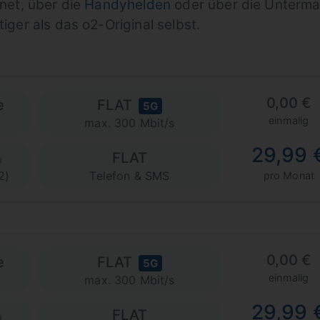
enet, über die
Handyhelden
oder über die Unterm
tiger als das o2-Original selbst.
0,00 €
e
FLAT
5G
einmalig
max. 300 Mbit/s
29,99 
FLAT
2)
Telefon & SMS
pro Monat
0,00 €
e
FLAT
5G
einmalig
max. 300 Mbit/s
29,99 
FLAT