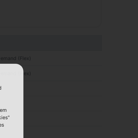
Demand (Flex)
Demand (Flex)
d
nem
kies"
es