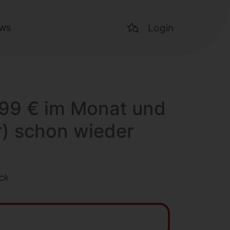
ws
Login
9,99 € im Monat und
r) schon wieder
ück