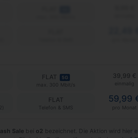
9,99 €
FLAT
5G
einmalig
max. 300 Mbit/s
22,49 
FLAT
2)
Telefon & SMS
pro Monat
39,99 €
FLAT
5G
einmalig
max. 300 Mbit/s
59,99 
FLAT
2)
Telefon & SMS
pro Monat
ash Sale
bei
o2
bezeichnet. Die Aktion wird hier e