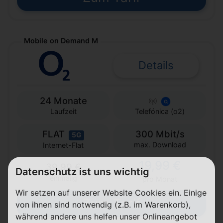
Mobile on Demand M
Details
24 Monate
Laufzeit
Telefónica (o2)
FLAT
300 Mbit/s
5G
max. Download
Internet-Flat
19,99 €
39,99 €
Datenschutz ist uns wichtig
einmalig
pro Monat
Wir setzen auf unserer Website Cookies ein. Einige
Zum Tarif
von ihnen sind notwendig (z.B. im Warenkorb),
während andere uns helfen unser Onlineangebot