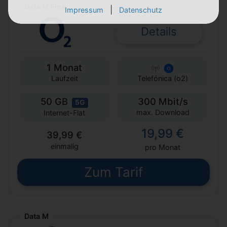
Data M Flex
|
Impressum
Datenschutz
Details
1 Monat
Laufzeit
Telefónica (o2)
50 GB
300 Mbit/s
5G
max. Download
Internet-Flat
19,99 €
39,99 €
einmalig
pro Monat
Zum Tarif
Data M