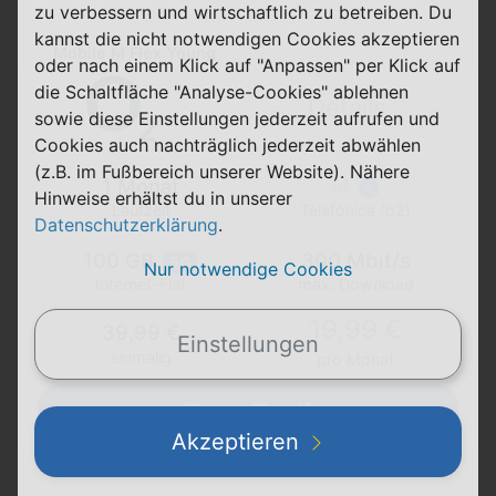
zu verbessern und wirtschaftlich zu betreiben. Du
kannst die nicht notwendigen Cookies akzeptieren
Mobile M Flex Young
oder nach einem Klick auf "Anpassen" per Klick auf
die Schaltfläche "Analyse-Cookies" ablehnen
Details
sowie diese Einstellungen jederzeit aufrufen und
Cookies auch nachträglich jederzeit abwählen
(z.B. im Fußbereich unserer Website). Nähere
1 Monat
Hinweise erhältst du in unserer
Laufzeit
Telefónica (o2)
Datenschutzerklärung
.
100 GB
300 Mbit/s
5G
Nur notwendige Cookies
max. Download
Internet-Flat
19,99 €
39,99 €
Einstellungen
einmalig
pro Monat
Zum Tarif
Akzeptieren