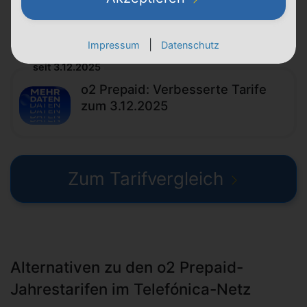
noch der Lastschrift-Bonus
|
Impressum
Datenschutz
seit 3.12.2025
o2 Prepaid: Verbesserte Tarife
zum 3.12.2025
Zum Tarifvergleich
Alternativen zu den o2 Prepaid-
Jahrestarifen im Telefónica-Netz