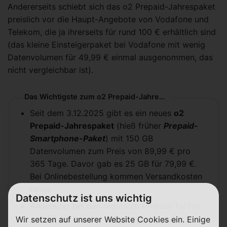
Andererseits schiebt sich das o2 Prepaid-Jahrespaket
preislich vor die Haupt-Angebote von Vodafone und
Telekom, die ja ihrerseits für rund 100 € erhältlich sind
(das kleine Einsteigerpaket bei Vodafone mit wenig
Datenvolumen für 49,99 € einmal ausgenommen, das
nicht vergleichbar ist).
Das Wichtigste zum o2 Prepaid-Jahrespaket in Kürze
Seit dem 3.12.2025 gibt es ein neues
o2
Prepaid-Jahrespaket
(hieß früher
Prepaid-
Smartphone-Paket
) mit 150 GB
Datenvolumen zum Preis von 89,99 € pro
365 Tage. Davor gab es 25 GB für 79,99 €.
Bei Onlinebestellung kommen Versandkosten
hinzu
Datenschutz ist uns wichtig
Anders als bei den regulären Prepaid-Tarifen
von o2 gilt bei den Jahrespaketen
keine
Wir setzen auf unserer Website Cookies ein. Einige