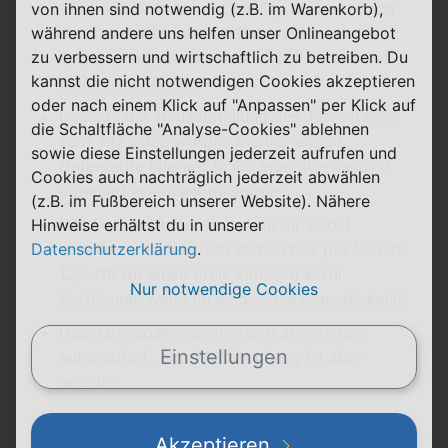
»
Weitersurf-Garantie
«. Heißt, du musst nach
von ihnen sind notwendig (z.B. im Warenkorb),
Verbrauch des Inklusiv-Datenvolumens
während andere uns helfen unser Onlineangebot
zu verbessern und wirtschaftlich zu betreiben. Du
nachbuchen, um weiterhin mobil im Internet
kannst die nicht notwendigen Cookies akzeptieren
bleiben zu können
oder nach einem Klick auf "Anpassen" per Klick auf
Im Zuge der Neuaufstellung des Jahrestarifs
die Schaltfläche "Analyse-Cookies" ablehnen
zum 3.12.2025 wurden die bisherigen
sowie diese Einstellungen jederzeit aufrufen und
Datentarife
Internet to Go
ersetzt − sie sind
Cookies auch nachträglich jederzeit abwählen
komplett irrelevant geworden
(z.B. im Fußbereich unserer Website). Nähere
Das Datenvolumen musst du dir selbst
Hinweise erhältst du in unserer
einteilen − rechnerisch stehen hier pro Monat
Datenschutzerklärung
.
12,5 GB für einen Preis von 7,50 € zur
Nur notwendige Cookies
Verfügung, wenn du es gleichmäßig stückelst
Das Jahrespaket endet nach 365 Tagen
Einstellungen
automatisch, eine Nachbuchung ist aber
möglich
Für das Jahrespaket gelten weder der o2
App Bonus (1 GB pro Abrechnungszeitraum)
Akzeptieren