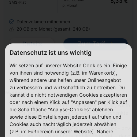
8,33 €
SMS-Flat
p. Monat
Datenvolumen mitnehmen
20 GB pro Monat (gesamt: 240 GB)
Zum Tarif
Details
Datenschutz ist uns wichtig
Wir setzen auf unserer Website Cookies ein. Einige
Weitere Tarife anzeigen
von ihnen sind notwendig (z.B. im Warenkorb),
während andere uns helfen unser Onlineangebot
zu verbessern und wirtschaftlich zu betreiben. Du
Wichtig ist,
kannst die nicht notwendigen Cookies akzeptieren
oder nach einem Klick auf "Anpassen" per Klick auf
dass so ein Jahrestarif eher ungeeignet ist, wenn
die Schaltfläche "Analyse-Cookies" ablehnen
man bereits weiß, dass die oder der Beschenkte
sowie diese Einstellungen jederzeit aufrufen und
übers Jahr gesehen
sehr viel Datenvolumen
Cookies auch nachträglich jederzeit abwählen
benötigt, beispielsweise durch hohen Video- bzw.
(z.B. im Fußbereich unserer Website). Nähere
Streamingkonsum übers mobile Endgerät − dann