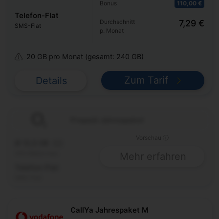
Bonus
110,00 €
Telefon-Flat
Durchschnitt
7,29 €
SMS-Flat
p. Monat
20 GB pro Monat (gesamt: 240 GB)
Zum Tarif
Details
Prepaid Jahrespaket
Vorschau ⓘ
Ø 12,5 GB
5G
300 Mbit/s max.
Mehr erfahren
Telefon-Flat
SMS-Flat
CallYa Jahrespaket M