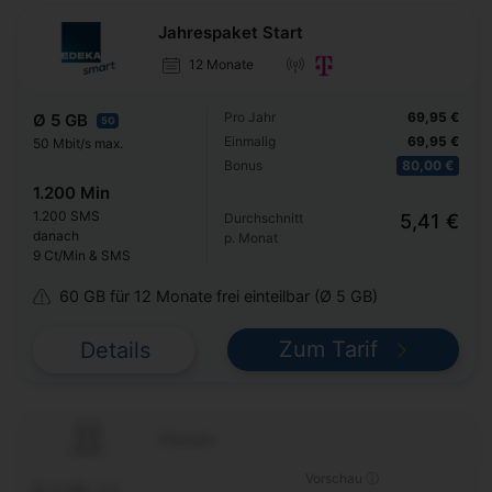
Jahrespaket Start
12 Monate
Pro Jahr
69,95 €
Ø 5 GB
5G
Einmalig
69,95 €
50 Mbit/s max.
Bonus
80,00 €
1.200 Min
1.200 SMS
Durchschnitt
5,41 €
danach
p. Monat
9 Ct/Min & SMS
60 GB für 12 Monate frei einteilbar (Ø 5 GB)
Zum Tarif
Details
Classic
Vorschau ⓘ
Ø 5 GB
5G