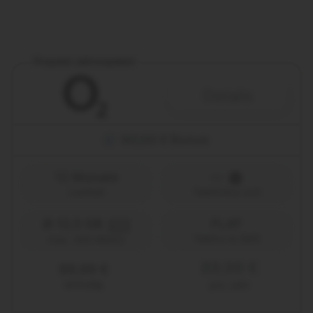
Prepaid Jahrespaket
Details
90,00 € Bonus
12 Monate
Laufzeit
Telefónica (o2)
Ø 12,5 GB
FLAT
5G
Telefon & SMS
max. 300 Mbit/s
89,99 €
89,99 €
einmalig
pro Jahr