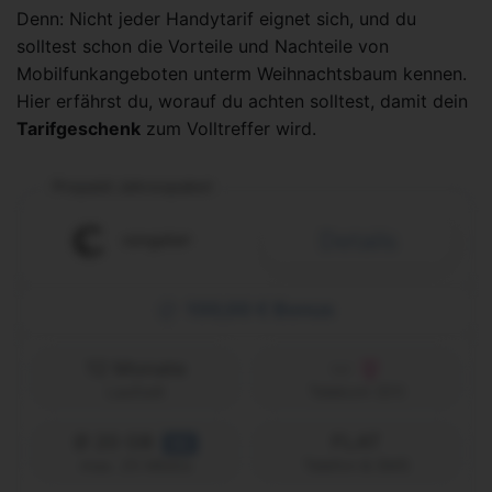
Denn: Nicht jeder Handytarif eignet sich, und du
solltest schon die Vorteile und Nachteile von
Mobilfunkangeboten unterm Weihnachtsbaum kennen.
Hier erfährst du, worauf du achten solltest, damit dein
Tarifgeschenk
zum Volltreffer wird.
Prepaid Jahrespaket
Details
100,00 € Bonus
12 Monate
Laufzeit
Telekom (D1)
Ø 20 GB
FLAT
5G
Telefon & SMS
max. 25 Mbit/s