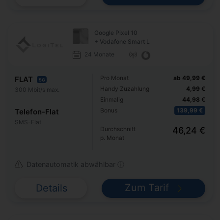
Google Pixel 10
+ Vodafone Smart L
24 Monate
Pro Monat
ab 49,99 €
FLAT
5G
Handy Zuzahlung
4,99 €
300 Mbit/s max.
Einmalig
44,98 €
Bonus
139,99 €
Telefon-Flat
SMS-Flat
Durchschnitt
46,24 €
p. Monat
Datenautomatik abwählbar ⓘ
Zum Tarif
Details