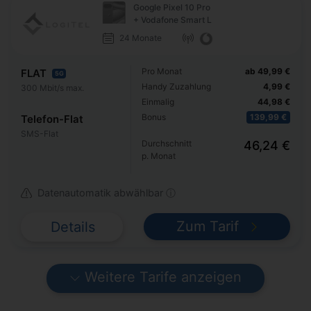
Google Pixel 10 Pro
+ Vodafone Smart L
24 Monate
Pro Monat
ab 49,99 €
FLAT
5G
Handy Zuzahlung
4,99 €
300 Mbit/s max.
Einmalig
44,98 €
Bonus
139,99 €
Telefon-Flat
SMS-Flat
Durchschnitt
46,24 €
p. Monat
Datenautomatik abwählbar ⓘ
Zum Tarif
Details
Weitere Tarife anzeigen