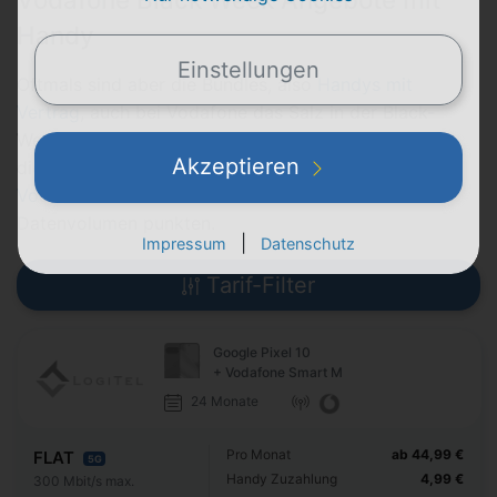
Handy
Einstellungen
Oftmals sind aber die Bundles, also
Handys mit
Vertrag
, auch bei Vodafone das Salz in der Black-
Week-Suppe rund um den
Black Friday
. Wobei meist
Akzeptieren
die Händler mit ihren
Vodafone Smart Tarifen
, dem
Vodafone Wechselbonus
und zusätzlichem
Datenvolumen punkten.
|
Impressum
Datenschutz
Tarif-Filter
Google Pixel 10
+ Vodafone Smart M
24 Monate
Pro Monat
ab 44,99 €
FLAT
5G
Handy Zuzahlung
4,99 €
300 Mbit/s max.