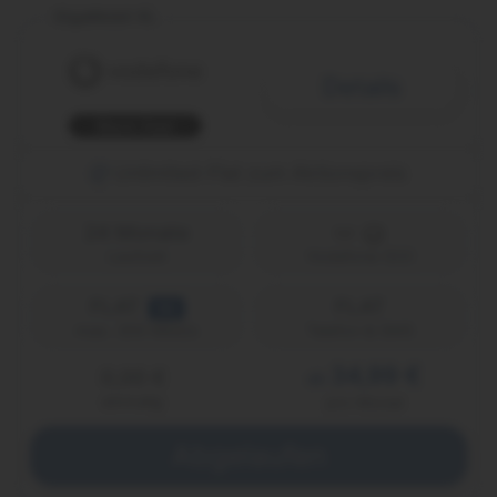
GigaMobil XL
Details
Black Deal
Unlimited-Flat zum Aktionspreis
24 Monate
Laufzeit
Vodafone (D2)
FLAT
FLAT
5G
Telefon & SMS
max. 300 Mbit/s
34,99 €
0,00 €
ab
einmalig
pro Monat
Abgelaufen