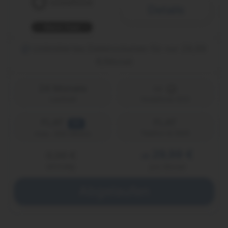
Details
Black Deal
Unlimitiertes Datenvolumen für nur 29,99
€/Monat
24 Monate
Laufzeit
Vodafone (D2)
FLAT
FLAT
5G
Telefon & SMS
max. 300 Mbit/s
29,99 €
0,00 €
ab
einmalig
pro Monat
Abgelaufen