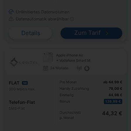
Unlimitiertes Datenvolumen
Datenautomatik abwählbar ⓘ
Zum Tarif
Details
Apple iPhone Air
+ Vodafone Smart M
24 Monate
Pro Monat
ab 44,99 €
FLAT
5G
Handy Zuzahlung
79,00 €
300 Mbit/s max.
Einmalig
44,98 €
Bonus
139,99 €
Telefon-Flat
SMS-Flat
Durchschnitt
44,32 €
p. Monat