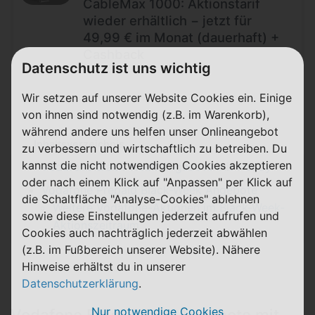
CableMax 1000: Aktionstarif
wieder erhältlich − jetzt für
49,99 € im Monat (dauerhaft) +
Cashback
Datenschutz ist uns wichtig
Wir setzen auf unserer Website Cookies ein. Einige
von ihnen sind notwendig (z.B. im Warenkorb),
während andere uns helfen unser Onlineangebot
Inhaltsverzeichnis
zu verbessern und wirtschaftlich zu betreiben. Du
kannst die nicht notwendigen Cookies akzeptieren
Vodafone Black Week Angebote mit Handy
oder nach einem Klick auf "Anpassen" per Klick auf
Vodafone Prepaid Black-Week Angebote
die Schaltfläche "Analyse-Cookies" ablehnen
Weitere Vodafone-Aktionen im Black-Week-
sowie diese Einstellungen jederzeit aufrufen und
Aktionszeitraum
Cookies auch nachträglich jederzeit abwählen
(z.B. im Fußbereich unserer Website). Nähere
Hinweise erhältst du in unserer
Datenschutzerklärung
.
Nur notwendige Cookies
Vodafone Black Week Angebote mit