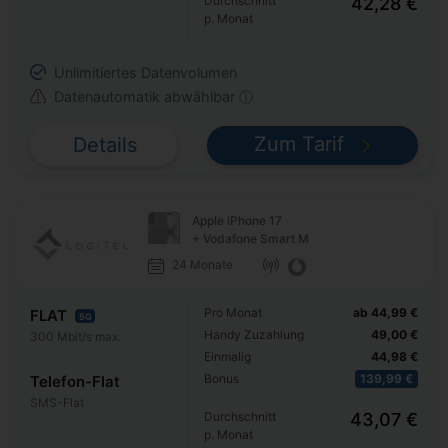
Durchschnitt
42,28 €
p. Monat
Unlimitiertes Datenvolumen
Datenautomatik abwählbar ⓘ
Zum Tarif
Details
Apple iPhone 17
+ Vodafone Smart M
24 Monate
Pro Monat
ab 44,99 €
FLAT
5G
Handy Zuzahlung
49,00 €
300 Mbit/s max.
Einmalig
44,98 €
Bonus
139,99 €
Telefon-Flat
SMS-Flat
Durchschnitt
43,07 €
p. Monat