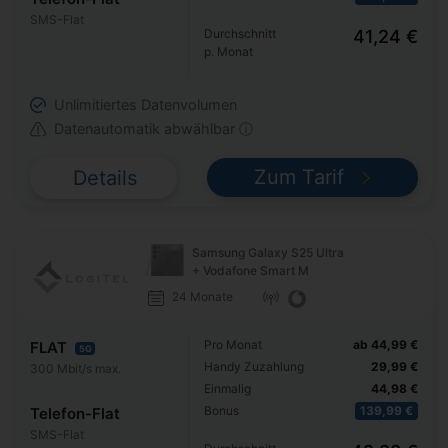
SMS-Flat
Durchschnitt
41,24 €
p. Monat
Unlimitiertes Datenvolumen
Datenautomatik abwählbar ⓘ
Zum Tarif
Details
Samsung Galaxy S25 Ultra
+ Vodafone Smart M
24 Monate
Pro Monat
ab 44,99 €
FLAT
5G
Handy Zuzahlung
29,99 €
300 Mbit/s max.
Einmalig
44,98 €
Bonus
139,99 €
Telefon-Flat
SMS-Flat