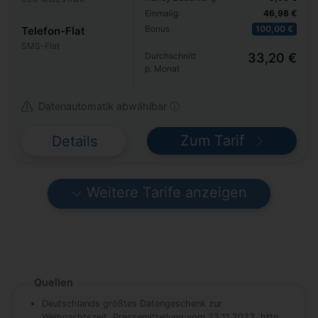
Einmalig
46,98 €
Bonus
100,00 €
Telefon-Flat
SMS-Flat
Durchschnitt
33,20 €
p. Monat
Datenautomatik abwählbar ⓘ
Zum Tarif
Details
Weitere Tarife anzeigen
Quellen
Deutschlands größtes Datengeschenk zur
Weihnachtszeit, Pressemitteilung vom 23.11.2023,
http