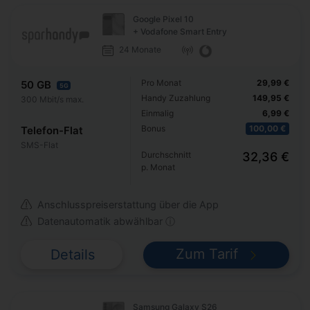
Google Pixel 10
+ Vodafone Smart Entry
24 Monate
Pro Monat
29,99 €
50 GB
5G
Handy Zuzahlung
149,95 €
300 Mbit/s max.
Einmalig
6,99 €
Bonus
100,00 €
Telefon-Flat
SMS-Flat
Durchschnitt
32,36 €
p. Monat
Anschlusspreiserstattung über die App
Datenautomatik abwählbar ⓘ
Zum Tarif
Details
Samsung Galaxy S26