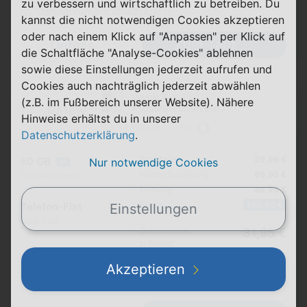
zu verbessern und wirtschaftlich zu betreiben. Du
Datenautomatik abwählbar ⓘ
kannst die nicht notwendigen Cookies akzeptieren
oder nach einem Klick auf "Anpassen" per Klick auf
Zum Tarif
Details
die Schaltfläche "Analyse-Cookies" ablehnen
sowie diese Einstellungen jederzeit aufrufen und
Cookies auch nachträglich jederzeit abwählen
Google Pixel 10
(z.B. im Fußbereich unserer Website). Nähere
+ Vodafone Smart Entry
Hinweise erhältst du in unserer
24 Monate
Datenschutzerklärung
.
Pro Monat
29,99 €
50 GB
Nur notwendige Cookies
5G
Handy Zuzahlung
99,95 €
300 Mbit/s max.
Einmalig
46,98 €
Bonus
100,00 €
Telefon-Flat
Einstellungen
SMS-Flat
Durchschnitt
31,95 €
p. Monat
Akzeptieren
Datenautomatik abwählbar ⓘ