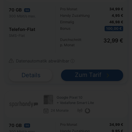
Pro Monat
34,99 €
70 GB
5G
Handy Zuzahlung
4,95 €
300 Mbit/s max.
Einmalig
46,98 €
Bonus
100,00 €
Telefon-Flat
SMS-Flat
Durchschnitt
32,99 €
p. Monat
Datenautomatik abwählbar ⓘ
Zum Tarif
Details
Google Pixel 10
+ Vodafone Smart Lite
24 Monate
Pro Monat
34,99 €
70 GB
5G
Handy Zuzahlung
9,95 €
300 Mbit/s max.