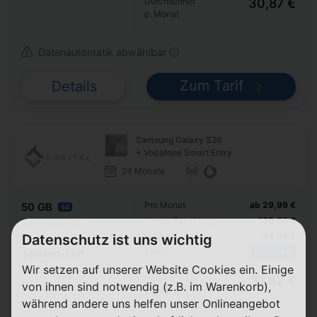
Durchschnitt
30,87 €
p. Monat
Datenautomatik abwählbar ⓘ
Zum Tarif
Details
Samsung Galaxy S26
+ Vodafone Smart Entry
24 Monate
Pro Monat
ab 29,99 €
50 GB
5G
Handy Zuzahlung
139,00 €
300 Mbit/s max.
Einmalig
44,98 €
Datenschutz ist uns wichtig
Bonus
139,99 €
Telefon-Flat
Wir setzen auf unserer Website Cookies ein. Einige
SMS-Flat
Durchschnitt
31,82 €
von ihnen sind notwendig (z.B. im Warenkorb),
p. Monat
während andere uns helfen unser Onlineangebot