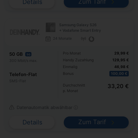
Zum Tarif
Details
Samsung Galaxy S26
+ Vodafone Smart Entry
24 Monate
Pro Monat
29,99 €
50 GB
5G
Handy Zuzahlung
129,95 €
300 Mbit/s max.
Einmalig
46,98 €
Bonus
100,00 €
Telefon-Flat
SMS-Flat
Durchschnitt
33,20 €
p. Monat
Datenautomatik abwählbar ⓘ
Zum Tarif
Details