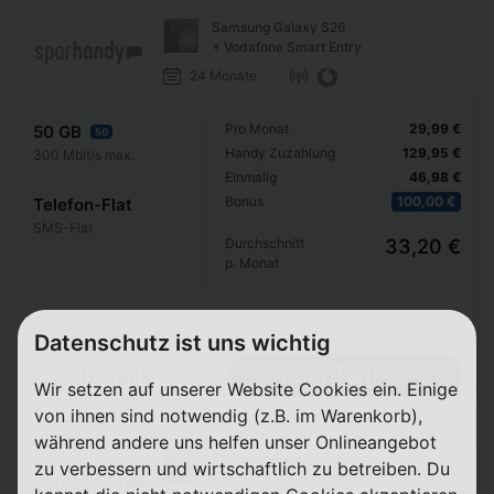
Samsung Galaxy S26
+ Vodafone Smart Entry
24 Monate
Pro Monat
29,99 €
50 GB
5G
Handy Zuzahlung
129,95 €
300 Mbit/s max.
Einmalig
46,98 €
Bonus
100,00 €
Telefon-Flat
SMS-Flat
Durchschnitt
33,20 €
p. Monat
Datenautomatik abwählbar ⓘ
Datenschutz ist uns wichtig
Zum Tarif
Details
Wir setzen auf unserer Website Cookies ein. Einige
von ihnen sind notwendig (z.B. im Warenkorb),
während andere uns helfen unser Onlineangebot
Samsung Galaxy S26
zu verbessern und wirtschaftlich zu betreiben. Du
+ Vodafone Smart Entry