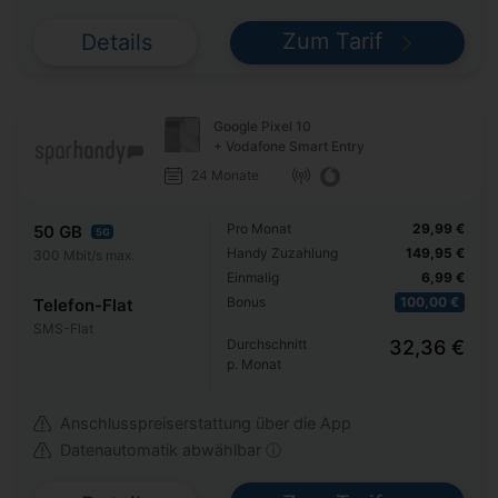
Zum Tarif
Details
Google Pixel 10
+ Vodafone Smart Entry
24 Monate
Pro Monat
29,99 €
50 GB
5G
Handy Zuzahlung
149,95 €
300 Mbit/s max.
Einmalig
6,99 €
Bonus
100,00 €
Telefon-Flat
SMS-Flat
Durchschnitt
32,36 €
p. Monat
Anschlusspreiserstattung über die App
Datenautomatik abwählbar ⓘ