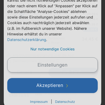
kannst die nicht notwendigen Cookies akzeptieren
24 Monate
oder nach einem Klick auf "Anpassen" per Klick auf
die Schaltfläche "Analyse-Cookies" ablehnen
Pro Monat
29,99 €
50 GB
5G
sowie diese Einstellungen jederzeit aufrufen und
Handy Zuzahlung
199,95 €
300 Mbit/s max.
Cookies auch nachträglich jederzeit abwählen
Einmalig
6,99 €
(z.B. im Fußbereich unserer Website). Nähere
Bonus
100,00 €
Telefon-Flat
Hinweise erhältst du in unserer
SMS-Flat
Durchschnitt
34,45 €
Datenschutzerklärung
.
p. Monat
Nur notwendige Cookies
Anschlusspreiserstattung über die App
Datenautomatik abwählbar ⓘ
Einstellungen
Zum Tarif
Details
Akzeptieren
Samsung Galaxy S26
+ Vodafone Smart Entry
24 Monate
|
Impressum
Datenschutz