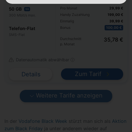
Pro Monat
29,99 €
50 GB
5G
Handy Zuzahlung
199,00 €
300 Mbit/s max.
Einmalig
39,99 €
Bonus
100,00 €
Telefon-Flat
SMS-Flat
Durchschnitt
35,78 €
p. Monat
Datenautomatik abwählbar ⓘ
Zum Tarif
Details
Weitere Tarife anzeigen
In der
Vodafone Black Week
stürzt man sich als
Aktion
zum Black Friday
ja unter anderem wieder auf