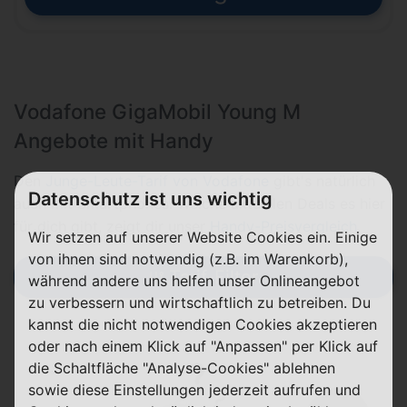
Vodafone GigaMobil Young M
Angebote mit Handy
Den
Junge-Leute-Tarif von Vodafone
gibt's natürlich
Datenschutz ist uns wichtig
auch mit Smartphones. Welche aktuellen Deals es hier
für dich gibt, zeigt dir unser
Handy-Preisvergleich
.
Wir setzen auf unserer Website Cookies ein. Einige
von ihnen sind notwendig (z.B. im Warenkorb),
Tarif-Filter
während andere uns helfen unser Onlineangebot
zu verbessern und wirtschaftlich zu betreiben. Du
kannst die nicht notwendigen Cookies akzeptieren
oder nach einem Klick auf "Anpassen" per Klick auf
die Schaltfläche "Analyse-Cookies" ablehnen
sowie diese Einstellungen jederzeit aufrufen und