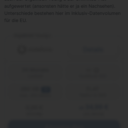
aufgewertet (ansonsten hätte er ja ein Nachsehen).
Unterschiede bestehen hier im Inklusiv-Datenvolumen
für die EU.
GigaMobil Young L
Details
24 Monate
Laufzeit
Vodafone (D2)
280 GB
FLAT
5G
Telefon & SMS
max. 300 Mbit/s
34,99 €
0,00 €
ab
einmalig
pro Monat
Abgelaufen