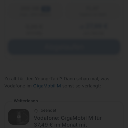
200 GB
FLAT
5G
Telefon & SMS
max. 300 Mbit/s
27,99 €
0,00 €
ab
einmalig
pro Monat
Abgelaufen
Zu alt für den Young-Tarif? Dann schau mal, was
Vodafone im
GigaMobil M
sonst so verlangt:
Weiterlesen
beendet
Vodafone: GigaMobil M für
37,49 € im Monat mit