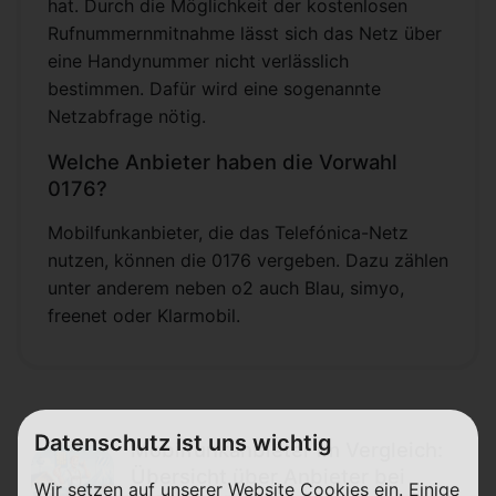
hat. Durch die Möglichkeit der kostenlosen
Rufnummernmitnahme lässt sich das Netz über
eine Handynummer nicht verlässlich
bestimmen. Dafür wird eine sogenannte
Netzabfrage nötig.
Welche Anbieter haben die Vorwahl
0176?
Mobilfunkanbieter, die das Telefónica-Netz
nutzen, können die 0176 vergeben. Dazu zählen
unter anderem neben o2 auch Blau, simyo,
freenet oder Klarmobil.
Datenschutz ist uns wichtig
Mobilfunkanbieter im Vergleich:
Übersicht über Anbieter bei
Wir setzen auf unserer Website Cookies ein. Einige