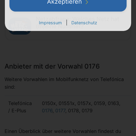
Akzeptieren
Netzabfrage: Welches Netz hat
|
Impressum
Datenschutz
(m)eine Nummer?
Anbieter mit der Vorwahl 0176
Weitere Vorwahlen im Mobilfunknetz von Telefónica
sind:
Telefónica
0150x, 01551x, 0157x, 0159, 0163,
/ E-Plus
0176
,
0177
, 0178, 0179
Einen Überblick über weitere Vorwahlen findest du