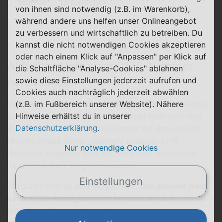
TARIFFUXX
von ihnen sind notwendig (z.B. im Warenkorb),
während andere uns helfen unser Onlineangebot
zu verbessern und wirtschaftlich zu betreiben. Du
kannst die nicht notwendigen Cookies akzeptieren
oder nach einem Klick auf "Anpassen" per Klick auf
Aktuelles Netz einer 0176-Nummer
die Schaltfläche "Analyse-Cookies" ablehnen
herausfinden
sowie diese Einstellungen jederzeit aufrufen und
Cookies auch nachträglich jederzeit abwählen
Wie bereits erwähnt: Durch die gesetzliche Regelung
(z.B. im Fußbereich unserer Website). Nähere
Hinweise erhältst du in unserer
zur Portierung der Mobilfunknummer lässt sich über
Datenschutzerklärung
.
die Vorwahl kein Rückschluss mehr auf das aktuelle
Mobilfunknetz ziehen, vielmehr besagen 0176-
Nur notwendige Cookies
Nummern lediglich, dass sie von einem Anbieter im
Telefónica-Netz vergeben wurden.
Einstellungen
Trotzdem gibt es eine Möglichkeit,
das aktuelle Netz
einer 0176-Handynummer herauszufinden
, und zwar
mit einer einfachen
Netzabfrage
.