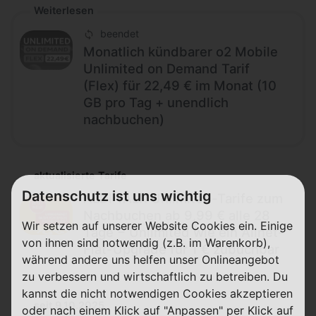
Weiterlesen
beendet
Monatlich kündbarer o2 Mobile
Unlimited on Demand Tarif
(Flex) für 22,49 € im Monat (10
GB pro Tag + unendlich
nachbuchen)
aktualisierte Tarife
Datenschutz ist uns wichtig
ALDI TALK Unlimited-Tarife zum
Nachbuchen ab 9,99 € alle 28
Wir setzen auf unserer Website Cookies ein. Einige
Tage − Unlimited wie ein Allnet-
von ihnen sind notwendig (z.B. im Warenkorb),
Flat-Upgrade für 1 € zubuchbar
während andere uns helfen unser Onlineangebot
zu verbessern und wirtschaftlich zu betreiben. Du
kannst die nicht notwendigen Cookies akzeptieren
seit 9.10.2025
oder nach einem Klick auf "Anpassen" per Klick auf