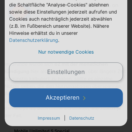
die Schaltfläche "Analyse-Cookies" ablehnen
LIDL Connect Unlimited Flats on
sowie diese Einstellungen jederzeit aufrufen und
Demand − als 1-Euro-
Cookies auch nachträglich jederzeit abwählen
Zubuchoption mit mehr
(z.B. im Fußbereich unserer Website). Nähere
Datenvolumen (wie bei ALDI
Hinweise erhältst du in unserer
TALK)
Datenschutzerklärung
.
Nur notwendige Cookies
Im Grunde würde sich
o2 mit der monatlichen
Einstellungen
Kündigung
hier also davor
schützen
, über längere Zeit
zu günstig kalkuliert zu haben, sollte es einzelne
Nutzer geben, die den Nutzungsbogen überspannen.
Andererseits möchte man wohl auch nicht darauf
Akzeptieren
verzichten, weiterhin Rabatte für die beiden Tarife in
den Shops als auch online anzubieten, wie zuletzt ja
der Fall.
|
Impressum
Datenschutz
Mobile Unlimited S Special