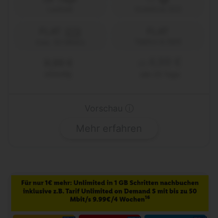
Laufzeit
Vodafone (D2)
FLAT
FLAT
5G
Telefon & SMS
max. 50 Mbit/s
4,99 €
9,99 €
ab
einmalig
alle 28 Tage
Vorschau ⓘ
Mehr erfahren