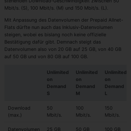
stehenden Download-Geschwindigkeit zwischen 50
Mbit/s. (S), 100 Mbit/s. (M) und 150 Mbit/s. (L).
Mit Anpassung des Datenvolumen der Prepaid Allnet-
Flats dürfte nun auch das Inklusiv-Datenvolumen
steigen, wobei es bislang noch keine offizielle
Bestätigung dafür gibt. Demnach steigt das
Datenvolumen also von 20 GB auf 25 GB, von 40 GB
auf 50 GB und von 80 GB auf 100 GB.
Unlimited
Unlimited
Unlimited
on
on
on
Demand
Demand
Demand
S
M
L
Download
50
100
150
(max.)
Mbit/s.
Mbit/s.
Mbit/s.
Datenvolumen
25 GB
50 GB
100 GB