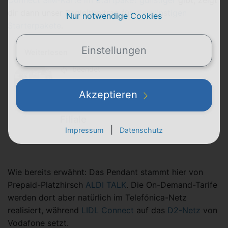
Connect SIM-Karte im Startpaket günstiger
gibt, zeigt
dir dann unser Begleitbeitrag für
die günstigen
Nur notwendige Cookies
Starterpakete
.
Einstellungen
Weiterlesen
beendet
LIDL Connect Starterpaket
Akzeptieren
Aktion für 1,99 € vom 1.4.2026
bis 26.4.2026 – aber nur in der
Filiale
|
Impressum
Datenschutz
Wie bereits erwähnt: Das Pendant stammt hier von
Prepaid-Platzhirsch
ALDI TALK
. Die On-Demand-Tarife
werden dort aber natürlich im Telefónica-Netz
realisiert, während
LIDL Connect
auf das
D2-Netz
von
Vodafone setzt.