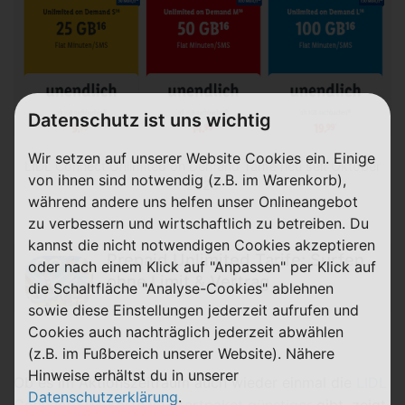
Datenschutz ist uns wichtig
Wir setzen auf unserer Website Cookies ein. Einige
LIDL Connect Unlimited on Demand Tarife neu seit Oktober
von ihnen sind notwendig (z.B. im Warenkorb),
2025
während andere uns helfen unser Onlineangebot
zu verbessern und wirtschaftlich zu betreiben. Du
kannst die nicht notwendigen Cookies akzeptieren
Prepaid Unlimited Tarife: Surfen
oder nach einem Klick auf "Anpassen" per Klick auf
ohne Limit & Vertrag
die Schaltfläche "Analyse-Cookies" ablehnen
sowie diese Einstellungen jederzeit aufrufen und
Cookies auch nachträglich jederzeit abwählen
(z.B. im Fußbereich unserer Website). Nähere
Hinweise erhältst du in unserer
Ob es im Aktionszeitraum auch wieder einmal die
LIDL
Datenschutzerklärung
.