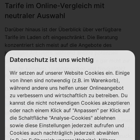
Tarife im Online-Vergleich mit
neutraler Auswahl
Darüber hinaus ist der Überblick über verfügbare
Tarife im Laden oft eingeschränkt. Die Beratung
konzentriert sich meist auf die Angebote des
jeweiligen Anbieters, während andere potenziell
Datenschutz ist uns wichtig
günstigere oder besser passende Tarife gar nicht zur
Sprache kommen. Unabhängigkeit und Neutralität?
Wir setzen auf unserer Website Cookies ein. Einige
Fehlanzeige!
von ihnen sind notwendig (z.B. im Warenkorb),
während andere uns helfen unser Onlineangebot
Online sind die Möglichkeiten deutlich größer. Hier
zu verbessern und wirtschaftlich zu betreiben. Du
können Verbraucher die Konditionen zahlreicher
kannst die nicht notwendigen Cookies akzeptieren
Mobilfunkanbieter
(bspw. im selben Netz) vergleichen
oder nach einem Klick auf "Anpassen" per Klick auf
und so
den Tarif finden, der wirklich zu ihren
die Schaltfläche "Analyse-Cookies" ablehnen
individuellen Bedürfnissen passt
. Preis, Datenvolumen,
sowie diese Einstellungen jederzeit aufrufen und
Netzqualität und Zusatzleistungen lassen sich objektiv
Cookies auch nachträglich jederzeit abwählen
nebeneinanderstellen – ohne Zeit- und Verkaufsdruck.