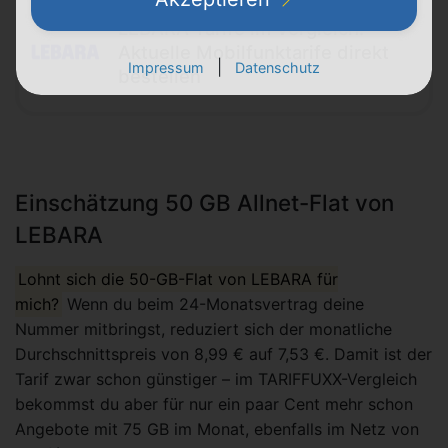
LEBARA Tarife im Vergleich:
Aktuelle Mobilfunktarife direkt
|
Impressum
Datenschutz
bestellen
Einschätzung 50 GB Allnet-Flat von
LEBARA
Lohnt sich die 50-GB-Flat von LEBARA für
mich?
Wenn du beim 24-Monatsvertrag deine
Nummer mitbringst, reduziert sich der monatliche
Durchschnittspreis von 8,99 € auf 7,53 €. Damit ist der
Tarif zwar schon günstiger – im TARIFFUXX-Vergleich
bekommst du aber für nur ein paar Cent mehr schon
Angebote mit 75 GB im Monat, ebenfalls im Netz von