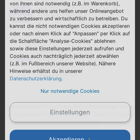
von ihnen sind notwendig (z.B. im Warenkorb),
LEBARA: 20 GB Allnet-Flat für
während andere uns helfen unser Onlineangebot
4,99 € im Monat
zu verbessern und wirtschaftlich zu betreiben. Du
kannst die nicht notwendigen Cookies akzeptieren
oder nach einem Klick auf "Anpassen" per Klick auf
die Schaltfläche "Analyse-Cookies" ablehnen
Anzeige
sowie diese Einstellungen jederzeit aufrufen und
Lebara Allnet 30 GB: Allnet-Flat
Cookies auch nachträglich jederzeit abwählen
[5G] für 6,99 € im Monat
(z.B. im Fußbereich unserer Website). Nähere
(Telefónica-Netz) + 20 €
Hinweise erhältst du in unserer
Wechselbonus
Datenschutzerklärung
.
Nur notwendige Cookies
Das komplette Portfolio des Anbieters mit allen Tarifen
Einstellungen
(auch größeren Mobilfunkangeboten, also 100 GB oder
sogar Unlimited) findest du hier bei uns:
Akzeptieren