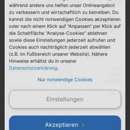
Durchschnitt
8,82 €
Telefon-Flat
während andere uns helfen unser Onlineangebot
p. Monat
SMS-Flat
zu verbessern und wirtschaftlich zu betreiben. Du
kannst die nicht notwendigen Cookies akzeptieren
Zum Tarif
Details
oder nach einem Klick auf "Anpassen" per Klick auf
die Schaltfläche "Analyse-Cookies" ablehnen
sowie diese Einstellungen jederzeit aufrufen und
Cookies auch nachträglich jederzeit abwählen
Allnet Flat 60 GB
(z.B. im Fußbereich unserer Website). Nähere
24 Monate
Hinweise erhältst du in unserer
Datenschutzerklärung
.
Pro Monat
9,99 €
60 GB
5G
Einmalig
0,00 €
50 Mbit/s max.
Nur notwendige Cookies
Bonus
19,98 €
Telefon-Flat
Durchschnitt
9,16 €
SMS-Flat
p. Monat
Einstellungen
2 Freimonate = 19,98 € sparen
Akzeptieren
Zum Tarif
Details