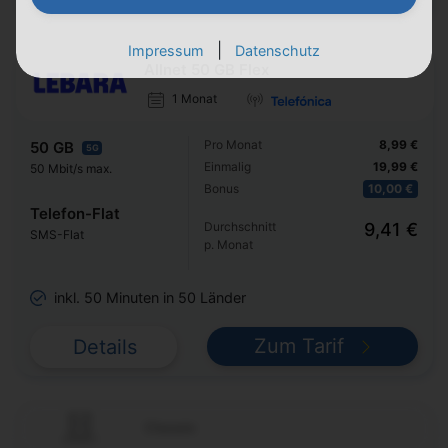
|
Impressum
Datenschutz
Allnet 50 GB Flex
1 Monat
Pro Monat
8,99 €
50 GB
5G
Einmalig
19,99 €
50 Mbit/s max.
Bonus
10,00 €
Telefon-Flat
Durchschnitt
9,41 €
SMS-Flat
p. Monat
inkl. 50 Minuten in 50 Länder
Zum Tarif
Details
Classic