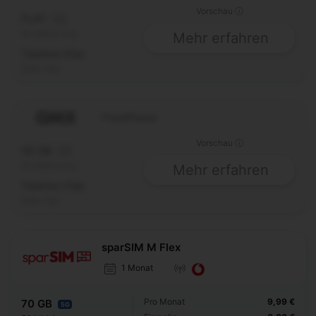
Vorschau ⓘ
FLAT
5G
50 Mbit/s max.
Mehr erfahren
Telefon-Flat
SMS-Flat
FreePhone
Vorschau ⓘ
50 GB
5G
50 Mbit/s max.
Mehr erfahren
Telefon-Flat
SMS-Flat
sparSIM M Flex
1 Monat
Pro Monat
9,99 €
70 GB
5G